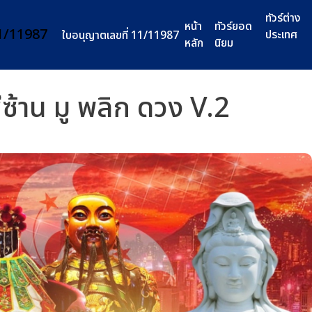
ทัวร์ต่าง
หน้า
ทัวร์ยอด
ประเทศ
ใบอนุญาตเลขที่ 11/11987
หลัก
นิยม
ีซ้าน มู พลิก ดวง V.2