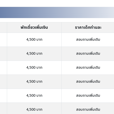
พักเดี่ยวเพิ่มเงิน
ราคาเด็กท่านละ
4,500 บาท
สอบถามเพิ่มเติม
4,500 บาท
สอบถามเพิ่มเติม
4,500 บาท
สอบถามเพิ่มเติม
4,500 บาท
สอบถามเพิ่มเติม
4,500 บาท
สอบถามเพิ่มเติม
4,500 บาท
สอบถามเพิ่มเติม