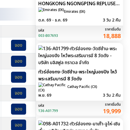
HONGKONG NGONGPING REPLUSE
BAY
Emirates (EK)
ต.ค. 69 - ธ.ค. 69
3 วัน 2 คืน
ราคาเริ่มต้น
รหัส
18,888
003-B07693
จอง
จอง
ทัวร์ฮ่องกง-วัดซีซ้าน-พระใหญ่นองปิง ไหว้
จอง
พระเสริมบารมี 8 วัดดัง
Cathay Pacific (CX)
จอง
พ.ย. 69
3 วัน 2 คืน
ราคาเริ่มต้น
รหัส
จอง
19,999
136-A01799
จอง