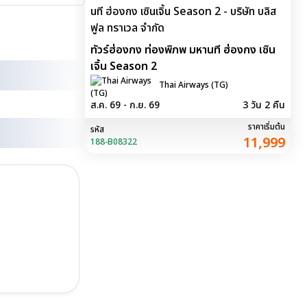
ทัวร์ฮ่องกง ท่องพิภพ มหานที ฮ่องกง เซิน
เจิ้น Season 2
Thai Airways (TG)
ส.ค. 69 - ก.ย. 69
3 วัน 2 คืน
ราคาเริ่มต้น
รหัส
11,999
188-B08322