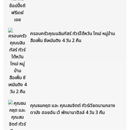
ครอบครัวคุณนลินภัสร์ ทัวร์ไต้หวัน ไทเป หมู่บ้าน
สือเฟิ่น ซีเหมินติง 4 วัน 2 คืน
คุณธนกฤต และ คุณสมจิตต์ ทัวร์เวียดนามกลาง
ดานัง ฮอยอัน เว้ พักบานาฮิลล์ 4 วัน 3 คืน