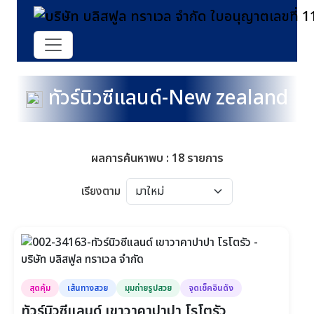
ทัวร์นิวซีแลนด์-New zealand
ผลการค้นหาพบ : 18 รายการ
เรียงตาม
สุดคุ้ม
เส้นทางสวย
มุมถ่ายรูปสวย
จุดเช็คอินดัง
ทัวร์นิวซีแลนด์ เขาวาคาปาปา โรโตรัว