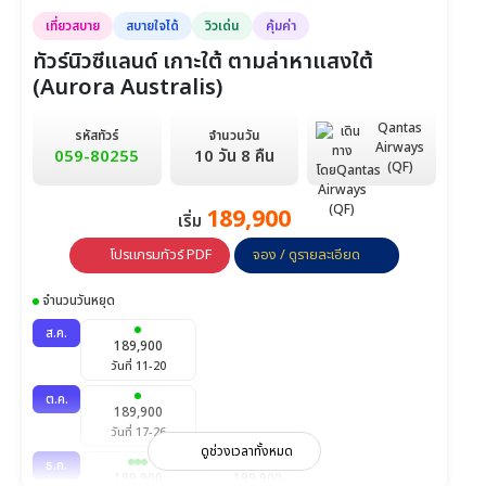
ธ.ค.
เที่ยวสบาย
สบายใจได้
วิวเด่น
คุ้มค่า
155,900
169,900
วันที่ 3-12
วันที่ 25-4 ม.ค.
ทัวร์นิวซีแลนด์ เกาะใต้ ตามล่าหาแสงใต้
(Aurora Australis)
ก.พ.
152,900
วันที่ 13-22
Qantas
รหัสทัวร์
จำนวนวัน
Airways
มี.ค.
059-80255
10 วัน 8 คืน
152,900
(QF)
วันที่ 20-29
189,900
เม.ย.
เริ่ม
159,900
155,900
วันที่ 9-18
วันที่ 30-9 พ.ค.
โปรแกรมทัวร์ PDF
จอง / ดูรายละเอียด
จำนวนวันหยุด
ส.ค.
189,900
วันที่ 11-20
ต.ค.
189,900
วันที่ 17-26
ดูช่วงเวลาทั้งหมด
ธ.ค.
189,900
199,900