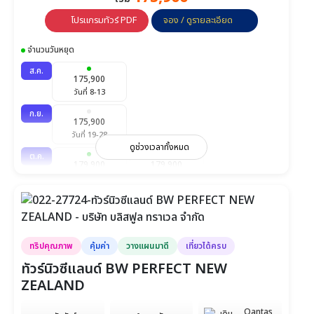
โปรแกรมทัวร์ PDF
จอง / ดูรายละเอียด
จำนวนวันหยุด
ส.ค.
175,900
วันที่ 8-13
ก.ย.
175,900
วันที่ 19-28
ดูช่วงเวลาทั้งหมด
ต.ค.
179,900
179,900
วันที่ 10-19
วันที่ 17-26
พ.ย.
179,900
วันที่ 14-23
ธ.ค.
ทริปคุณภาพ
คุ้มค่า
วางแผนมาดี
เที่ยวได้ครบ
179,900
วันที่ 5-12
ทัวร์นิวซีแลนด์ BW PERFECT NEW
ZEALAND
Qantas