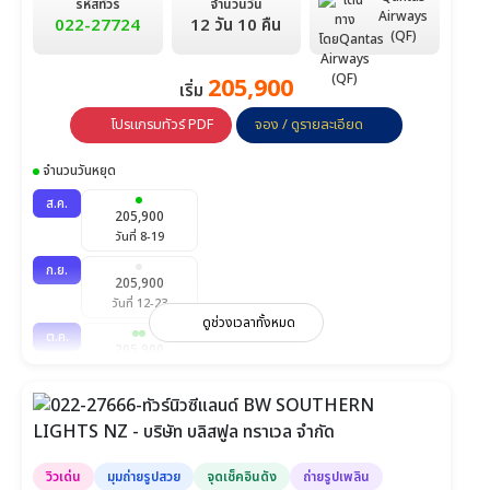
รหัสทัวร์
จำนวนวัน
Airways
022-27724
12 วัน 10 คืน
(QF)
205,900
เริ่ม
โปรแกรมทัวร์ PDF
จอง / ดูรายละเอียด
จำนวนวันหยุด
ส.ค.
205,900
วันที่ 8-19
ก.ย.
205,900
วันที่ 12-23
ดูช่วงเวลาทั้งหมด
ต.ค.
205,900
วันที่ 13-24
พ.ย.
205,900
วันที่ 17-28
วิวเด่น
มุมถ่ายรูปสวย
จุดเช็คอินดัง
ถ่ายรูปเพลิน