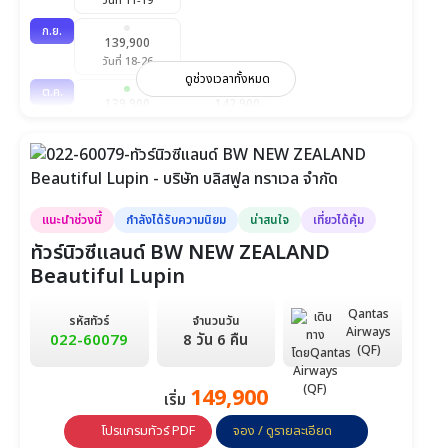
วันที่ 11-19
ก.ย.
139,900
วันที่ 18-26
ดูช่วงเวลาทั้งหมด
ต.ค.
139,900
142,900
วันที่ 10-18
วันที่ 16-23
พ.ย.
142,900
วันที่ 14-22
ธ.ค.
แนะนำช่วงนี้
กำลังได้รับความนิยม
น่าสนใจ
เที่ยวได้คุ้ม
142,900
155,900
วันที่ 3-11
วันที่ 26-3 ม.ค.
ทัวร์นิวซีแลนด์ BW NEW ZEALAND
Beautiful Lupin
ก.พ.
142,900
วันที่ 13-21
Qantas
รหัสทัวร์
จำนวนวัน
Airways
มี.ค.
022-60079
8 วัน 6 คืน
142,900
(QF)
วันที่ 20-28
149,900
เริ่ม
โปรแกรมทัวร์ PDF
จอง / ดูรายละเอียด