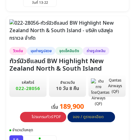
วันที่ 13-22
วิวเด่น
มุมถ่ายรูปสวย
จุดเช็คอินดัง
ถ่ายรูปเพลิน
ทัวร์นิวซีแลนด์ BW Highlight New
Zealand North & South Island
Qantas
รหัสทัวร์
จำนวนวัน
Airways
022-28056
10 วัน 8 คืน
(QF)
189,900
เริ่ม
โปรแกรมทัวร์ PDF
จอง / ดูรายละเอียด
จำนวนวันหยุด
ธ.ค.