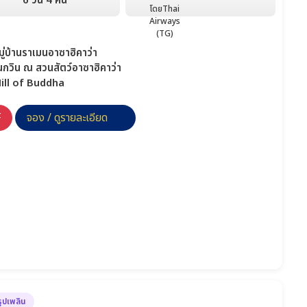
6 วัน 4 คืน
ู่บ้านราเมนอาซาฮิคาว่า
นกวิน ณ สวนสัตว์อาซาฮิคาว่า
Hill of Buddha
F
จอง / ดูรายละเอียด
รูปเพลิน