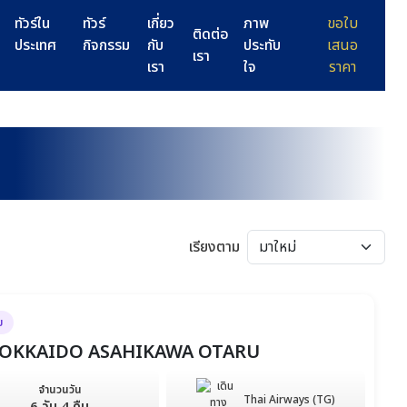
ทัวร์ใน
ทัวร์
เกี่ยว
ภาพ
ขอใบ
ติดต่อ
ประเทศ
กิจกรรม
กับ
ประทับ
เสนอ
เรา
เรา
ใจ
ราคา
เรียงตาม
ย
R...HOKKAIDO ASAHIKAWA OTARU
จำนวนวัน
Thai Airways (TG)