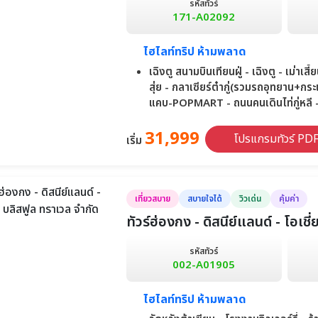
รหัสทัวร์
171-A02092
ไฮไลท์ทริป ห้ามพลาด
เฉิงตู สนามบินเทียนฝู่ - เฉิงตู - เม่าเ
สุ่ย - กลาเซียร์ต๋ากู่(รวมรถอุทยาน+กระเ
แคบ-POPMART - ถนนคนเดินไท่กู่หลี -
31,999
โปรแกรมทัวร์ PD
เริ่ม
เที่ยวสบาย
สบายใจได้
วิวเด่น
คุ้มค่า
ทัวร์ฮ่องกง - ดิสนีย์แลนด์ - โอเชี
รหัสทัวร์
002-A01905
ไฮไลท์ทริป ห้ามพลาด