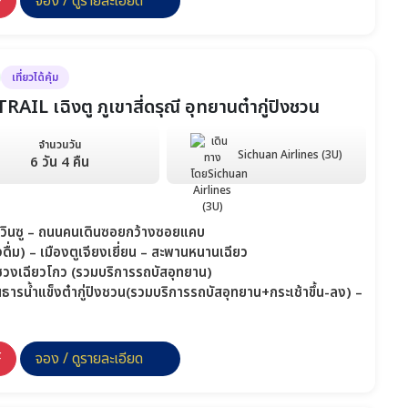
F
จอง / ดูรายละเอียด
เที่ยวได้คุ้ม
L เฉิงตู ภูเขาสี่ดรุณี อุทยานต๋ากู่ปิงชวน
จำนวนวัน
Sichuan Airlines (3U)
6 วัน 4 คืน
ัดเหวินซู – ถนนคนเดินซอยกว้างซอยแคบ
ื่ม) – เมืองตูเจียงเยี่ยน – สะพานหนานเฉียว
นซวงเฉียวโกว (รวมบริการรถบัสอุทยาน)
านธารน้ำแข็งต๋ากู่ปิงชวน(รวมบริการรถบัสอุทยาน+กระเช้าขึ้น-ลง) –
F
จอง / ดูรายละเอียด