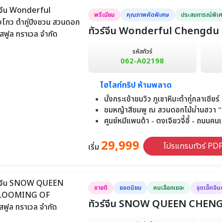
พรีเมียม
คุณภาพคัดพิเศษ
ประสบการณ์พิเ
ทัวร์จีน Wonderful Chengdu เฉิ
รหัสทัวร์
062-A02198
ไฮไลท์ทริป ห้ามพลาด
นั่งกระเช้าชมวิว ภูเขาหิมะต๋ากู่กลาเซ
ชมหญ้าสีชมพู ณ สวนดอกไม้ม่านฮวา "
ศูนย์หมีแพนด้า - ตงเจียวจี้อี้ - ถนนคนเดิน
29,999
โปรแกรมทัวร์ PD
เริ่ม
ขายดี
ยอดนิยม
คนเลือกเยอะ
จุดเช็คอิน
ทัวร์จีน SNOW QUEEN CHE