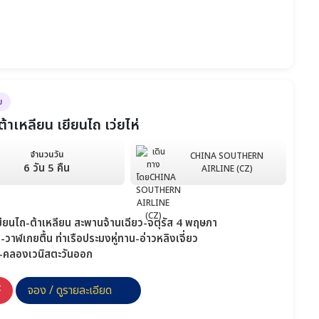
ย
กต้าเหลียน เยียนไถ เว่ยไห่
จำนวนวัน
CHINA SOUTHERN
6 วัน 5 คืน
AIRLINE (CZ)
 เยียนไถ-ต้าเหลียน สะพานจ้านเฉียว-จตุรัส 4 พฤษภา
ว-วาฬเกยตื้น ท่าเรือประมงหู่ทาน-อ่าวหลิงเจี่ยว
่น-คลองเวนิสตะวันออก
F
จอง / ดูรายละเอียด