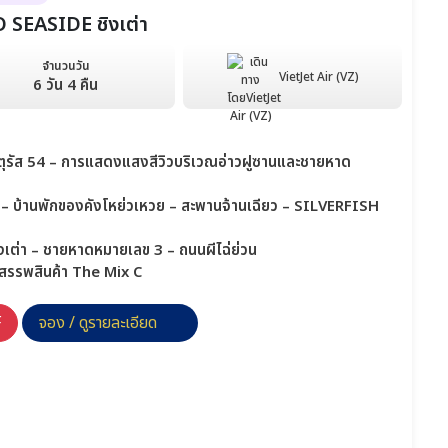
SEASIDE ชิงเต่า
จำนวนวัน
VietJet Air (VZ)
6 วัน 4 คืน
– จัตุรัส 54 – การแสดงแสงสีวิวบริเวณอ่าวฝูซานและชายหาด
น – บ้านพักของคังโหย่วเหวย – สะพานจ้านเฉียว – SILVERFISH
งเต่า – ชายหาดหมายเลข 3 – ถนนผีไฉ่ย่วน
งสรรพสินค้า The Mix C
F
จอง / ดูรายละเอียด