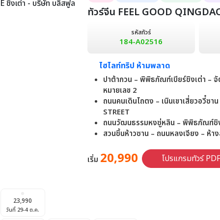
วันที่ 8-13
วันที่ 15-20
วันที่ 22-27
วันที่ 29-3 ม.ค.
ทัวร์จีน FEEL GOOD QINGDAO 
รหัสทัวร์
184-A02516
ไฮไลท์ทริป ห้ามพลาด
ปาต้ากวน – พิพิธภัณฑ์เบียร์ชิงเต่า 
หมายเลข 2
ถนนคนเดินไถตง – เนินเขาเสี่ยวอวี๋ซา
STREET
ถนนวัฒนธรรมหงซู่หลิน – พิพิธภัณฑ์ชิ
สวนชิ้นห้าวซาน – ถนนหลงเจียง – ห้า
20,990
โปรแกรมทัวร์ PD
เริ่ม
23,990
วันที่ 29-4 ต.ค.