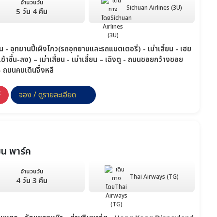
จำนวนวัน
Sichuan Airlines (3U)
5 วัน 4 คืน
สี้ยน - อุทยานปี้เผิงโกว(รถอุทยานและรถแบตเตอรี่) - เม่าเสี้ยน - เฮย
ช้าขึ้น-ลง) – เม่าเสี้ยน - เม่าเสี้ยน – เฉิงตู - ถนนซอยกว้างซอย
 ถนนคนเดินจิ๋งหลี
F
จอง / ดูรายละเอียด
่ยน พาร์ค
จำนวนวัน
Thai Airways (TG)
4 วัน 3 คืน