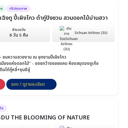
ศษ
ทริปคุณภาพ
งตู ปี้เผิงโกว ต๋ากู่ปิงชวน สวนดอกไม้ม่านฮวา
จำนวนวัน
Sichuan Airlines (3U)
6 วัน 5 คืน
ียร์ - ชมความสวยงาม ณ อุทยานปี้เผิงโกว
เมืองแห่งดอกไม้" - ซอยกว้างซอยแคบ ห้องสมุดจงซูเก๋อ
ไท่กู๋หลี่+ชุนซีลู่
F
จอง / ดูรายละเอียด
ดัง
NGDU THE BLOOMING OF NATURE