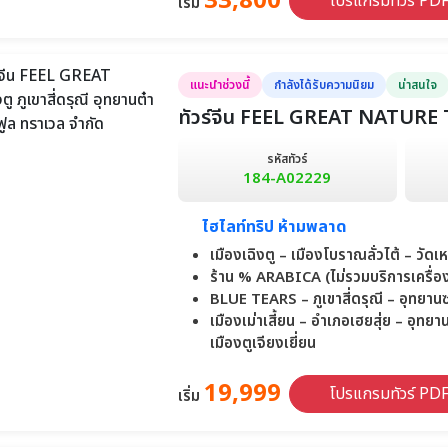
33,800
โปรแกรมทัวร์ PD
เริ่ม
แนะนำช่วงนี้
กำลังได้รับความนิยม
น่าสนใจ
ทัวร์จีน FEEL GREAT NATURE TRAI
รหัสทัวร์
184-A02229
ไฮไลท์ทริป ห้ามพลาด
เมืองเฉิงตู – เมืองโบราณลั่วไต้ – ว
ร้าน % ARABICA (ไม่รวมบริการเครื่องด
BLUE TEARS – ภูเขาสี่ดรุณี – อุทยา
เมืองเม่าเสี้ยน – อำเภอเฮยสุ่ย – อุทย
เมืองตูเจียงเยี่ยน
19,999
โปรแกรมทัวร์ PD
เริ่ม