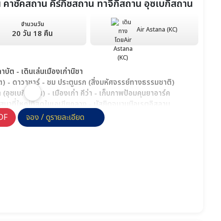
าน คาซัคสถาน คีร์กีซสถาน ทาจิกิสถาน อุซเบกิสถาน
จำนวนวัน
Air Astana (KC)
20 วัน 18 คืน
บัต - เดินเล่นเมืองเก่านิซา
ิต) - ดาวาซาร์ - ชม ประตูนรก (สิ่งมหัศจรรย์ทางธรรมชาติ)
า (อุซเบกิสถาน) - เมืองเก่า คีว่า - เก็บภาพป้อมคุนยาอาร์ค
าที่ใหญ่ที่สุดในเอเชียกลาง - มัสยิดจูมามนิอเรตอิสลาม
ลาคูลี - ข่าน - คีว่า - ชมเมืองบูคาร่า
DF
จอง / ดูรายละเอียด
โดมการค้า ทากิ - น้ำพุโบราณ
gi Madrasah - ปอย โคลอน คอมเพล็กซ์
 - ปันจาเคนต์ - ชมเมือง(ทาจิกิสถาน)
์คานต์