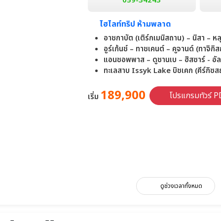
059-34243
ไฮไลท์ทริป ห้ามพลาด
อาชกาบัต (เติร์กเมนิสถาน) – นิสา – ห
อูร์เก้นช์ – ทาชเคนต์ – คูจานด์ (ทาจิก
แอนชอพพาส – ดูชานเบ – ฮิสซาร์ - อั
ทะเลสาบ Issyk Lake บิชเคก (คีร์กิซส
189,900
โปรแกรมทัวร์ P
เริ่ม
ดูช่วงเวลาทั้งหมด