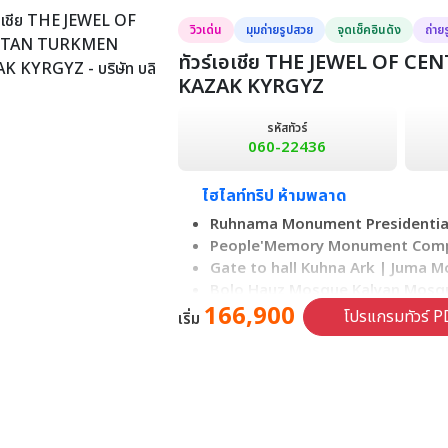
วิวเด่น
มุมถ่ายรูปสวย
จุดเช็คอินดัง
ถ่าย
ทัวร์เอเชีย THE JEWEL OF 
KAZAK KYRGYZ
รหัสทัวร์
060-22436
ไฮไลท์ทริป ห้ามพลาด
Ruhnama Monument Presidential
People'Memory Monument Comp
Gate to hall Kuhna Ark | Juma 
Bolo Hauz Mosque Kalyan Mosq
166,900
Amir Timur Square | Kolsai Lake
โปรแกรมทัวร์ P
เริ่ม
Zenkov Cathedral Arbat Street