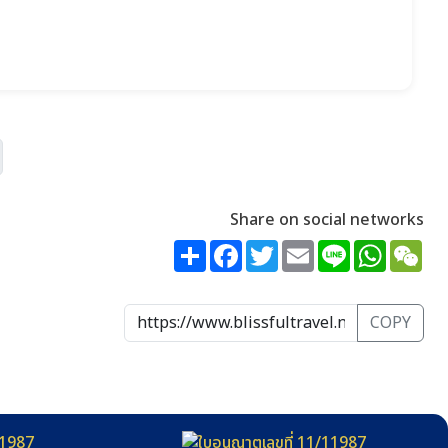
Share on social networks
Share
Facebook
Twitter
Email
Line
WhatsA
We
COPY