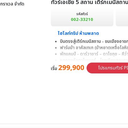
ทัวร์เอเชีย 5 สถาน เติร์กเมนิสถ
รหัสทัวร์
002-33210
ไฮไลท์ทริป ห้ามพลาด
บินตรงสู่เติร์กเมนิสถาน - ชมเมืองอาชกา
ฟาร์มม้า อาคัลเทเก (ม้าหยาดเหงื่อโลห
พักแคมป์ - ดาร์วาซาร์ – ดาโชกุซ – คีว่
หอคอยคัลตาไมเนอร์ - โรงเรียนสอนศาสน
299,900
โคจา - พระราชวัง ทัชคอปลี - คาราวานอัล
โปรแกรมทัวร์ P
เริ่ม
สุสานอิสมาอิล ซามานิด - ป้อม ดิอาร์ค
โรงเรียนสอนศาสนา Nodir Divan Be
นั่งรถไฟสู่ ซามาร์คานต์ - ซามาร์คานต์
เซเว่นเลค (ไฮไลท์ ทาจิกิสถาน) - ซามาร