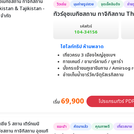
วิวเด่น
มุมถ่ายรูปสวย
จุดเช็คอินดัง
ถ่าย
ทัวร์อุซเบกิซสถาน ทาจิกิสถาน
189,900
รหัสทัวร์
วันที่ 16-30
104-34156
ไฮไลท์ทริป ห้ามพลาด
เที่ยวครบ 3 เมืองใหญ่อุซเบฯ
ทาชเคนต์ / ซามาร์คานด์ / บูคาร่า
นั่งกระเช้าชมภูเขาชิมกาน / Amirsog 
อ่างเก็บน้ำชาร์วัค/จัตุรัสเรกิสถาน
69,900
โปรแกรมทัวร์ PD
เริ่ม
แนะนำ
คัดมาแล้ว
คุณภาพดี
เที่ยวสบาย