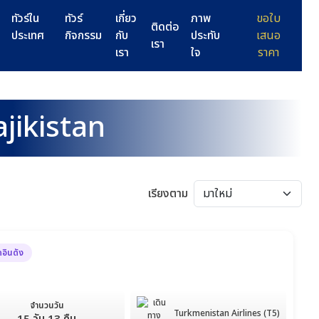
ทัวร์ใน
ทัวร์
เกี่ยว
ภาพ
ขอใบ
ติดต่อ
ประเทศ
กิจกรรม
กับ
ประทับ
เสนอ
เรา
เรา
ใจ
ราคา
ajikistan
เรียงตาม
คอินดัง
จำนวนวัน
Turkmenistan Airlines (T5)