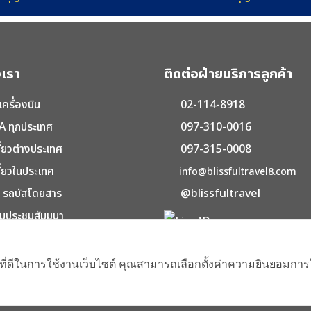
เรา
ติดต่อฝ่ายบริการลูกค้า
เครื่องบิน
02-114-8918
A ทุกประเทศ
097-310-0016
ี่ยวต่างประเทศ
097-315-0008
ี่ยวในประเทศ
info@blissfultravel8.com
ู้ รถบัสโดยสาร
@blissfultravel
มประชุมสัมมนา
ัก โรงแรม รีสอร์ท
Add LINE Friends via QR C
ที่ดีในการใช้งานเว็บไซต์ คุณสามารถเลือกตั้งค่าความยินยอมการใช
right © 2026 บริษัท บลิสฟูล ทราเวล จำกัด. All Rights Reserved. Powered by OKWe