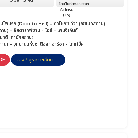
15 วัน 13 คืน
ลุมไฟนรก (Door to Hell) – ดาโชกุซ คีวา (อุซเบกิสถาน)
ิสถาน) – อิสตาราฟชาน – ไอนี – เพนจิเค้นท์
ลมาตี (คาซัคสถาน)
ถาน) – อุทยานแห่งชาติอลา อาร์ชา – โทกโม๊ค
DF
จอง / ดูรายละเอียด