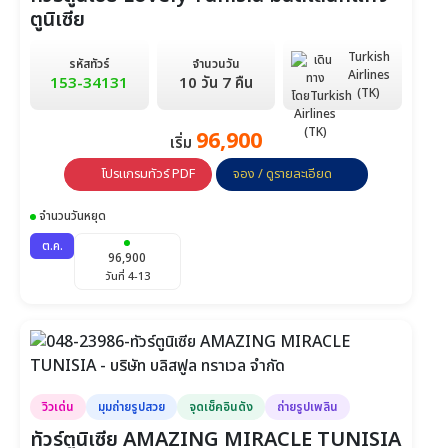
ตูนิเซีย
Turkish
รหัสทัวร์
จำนวนวัน
Airlines
153-34131
10 วัน 7 คืน
(TK)
96,900
เริ่ม
โปรแกรมทัวร์ PDF
จอง / ดูรายละเอียด
จำนวนวันหยุด
ต.ค.
96,900
วันที่ 4-13
วิวเด่น
มุมถ่ายรูปสวย
จุดเช็คอินดัง
ถ่ายรูปเพลิน
ทัวร์ตูนิเซีย AMAZING MIRACLE TUNISIA