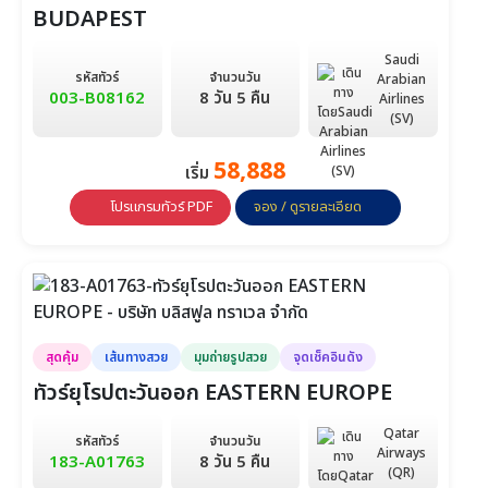
BUDAPEST
Saudi
รหัสทัวร์
จำนวนวัน
Arabian
003-B08162
8 วัน 5 คืน
Airlines
(SV)
58,888
เริ่ม
โปรแกรมทัวร์ PDF
จอง / ดูรายละเอียด
สุดคุ้ม
เส้นทางสวย
มุมถ่ายรูปสวย
จุดเช็คอินดัง
ทัวร์ยุโรปตะวันออก EASTERN EUROPE
Qatar
รหัสทัวร์
จำนวนวัน
Airways
183-A01763
8 วัน 5 คืน
(QR)