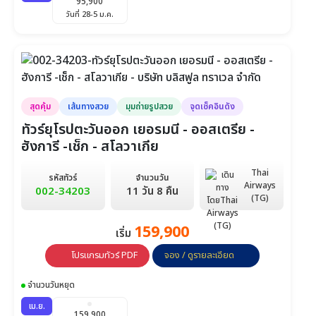
95,900
วันที่ 28-5 ม.ค.
สุดคุ้ม
เส้นทางสวย
มุมถ่ายรูปสวย
จุดเช็คอินดัง
ทัวร์ยุโรปตะวันออก เยอรมนี - ออสเตรีย -
ฮังการี -เช็ก - สโลวาเกีย
Thai
รหัสทัวร์
จำนวนวัน
Airways
002-34203
11 วัน 8 คืน
(TG)
159,900
เริ่ม
โปรแกรมทัวร์ PDF
จอง / ดูรายละเอียด
จำนวนวันหยุด
เม.ย.
159,900