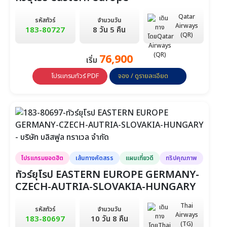
Qatar
รหัสทัวร์
จำนวนวัน
Airways
183-80727
8 วัน 5 คืน
(QR)
76,900
เริ่ม
โปรแกรมทัวร์ PDF
จอง / ดูรายละเอียด
โปรแกรมยอดฮิต
เส้นทางคัดสรร
แผนเที่ยวดี
ทริปคุณภาพ
ทัวร์ยุโรป EASTERN EUROPE GERMANY-
CZECH-AUTRIA-SLOVAKIA-HUNGARY
Thai
รหัสทัวร์
จำนวนวัน
Airways
183-80697
10 วัน 8 คืน
(TG)