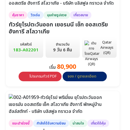
วันที่ 1-9
วันที่ 11-19
วันที่ 24-1 ม.ค.
คุ้มราคา
วิวเด่น
มุมถ่ายรูปสวย
เที่ยวสบาย
ทัวร์ยุโรปตะวันออก เยอรมนี เช็ก ออสเตรีย
ฮังการี สโลวาเกีย
Qatar
รหัสทัวร์
จำนวนวัน
Airways
183-A02201
9 วัน 6 คืน
(QR)
80,900
เริ่ม
โปรแกรมทัวร์ PDF
จอง / ดูรายละเอียด
แนะนำช่วงนี้
กำลังได้รับความนิยม
น่าสนใจ
เที่ยวได้คุ้ม