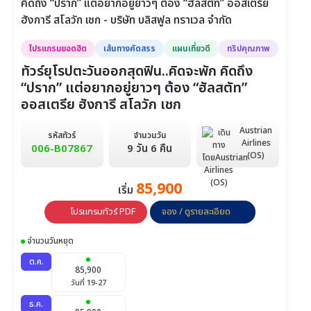
โปรแกรมยอดฮิต
เส้นทางคัดสรร
แผนเที่ยวดี
ทริปคุณภาพ
ทัวร์ยุโรปตะวันออกสุดฟิน..คิดจะพัก คิดถึง
“ปราก” แต่อยากอยู่ยาวๆ ต้อง “ฮัลสตัท”
ออสเตรีย ฮังการี สโลวัก เชก
Austrian
รหัสทัวร์
จำนวนวัน
Airlines
006-B07867
9 วัน 6 คืน
(OS)
85,900
เริ่ม
โปรแกรมทัวร์ PDF
จอง / ดูรายละเอียด
จำนวนวันหยุด
ต.ค.
85,900
วันที่ 19-27
ธ.ค.