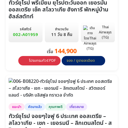
ทัวร์ยุโรป พรีเมี่ยม ยุโรปตะวันออก เยอรมัน
ออสเตรีย เช็ค สโลวาเกีย ฮังการี พักหมู่บ้าน
ฮัลล์สตัทท์
Thai
รหัสทัวร์
จำนวนวัน
Airways
002-A01959
11 วัน 8 คืน
(TG)
144,900
เริ่ม
โปรแกรมทัวร์ PDF
จอง / ดูรายละเอียด
แนะนำ
คัดมาแล้ว
คุณภาพดี
เที่ยวสบาย
ทัวร์ยุโรป จอยๆใจฟู 6 ประเทศ ออสเตรีย –
สโลวาเกีย - เชก - เยอรมนี – ลิกเตนสไตน์ - ส