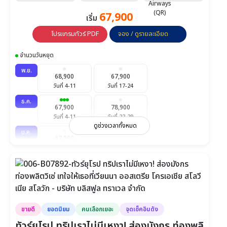
67,900
เริ่ม
โปรแกรมทัวร์ PDF
จอง / ดูรายละเอียด
จำนวนวันหยุด
พ.ย.
68,900
67,900
วันที่ 4-11
วันที่ 17-24
ธ.ค.
67,900
78,900
วันที่ 4-11
วันที่ 22-29
ดูช่วงเวลาทั้งหมด
ม.ค.
67,900
วันที่ 23-30
ก.พ.
67,900
วันที่ 20-27
มี.ค.
67,900
67,900
ขายดี
ยอดนิยม
คนเลือกเยอะ
จุดเช็คอินดัง
วันที่ 6-13
วันที่ 23-30
ทัวร์ยุโรป ทริปเราไม่มีเหงา! ส่องมังกร ท่องพลิ