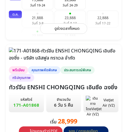
19,888
20,888
วันที่ 19-24
วันที่ 24-29
ต.ค.
21,888
23,888
22,888
วันที่ 3-8
วันที่ 8-13
วันที่ 17-22
ดูช่วงเวลาทั้งหมด
23,888
21,888
วันที่ 22-27
วันที่ 31-5 พ.ย.
พ.ย.
21,888
21,888
21,888
วันที่ 5-10
วันที่ 14-19
วันที่ 19-24
พรีเมียม
คุณภาพคัดพิเศษ
ประสบการณ์พิเศษ
21,888
วันที่ 28-3 ธ.ค.
ทริปคุณภาพ
ทัวร์จีน ENSHI CHONGQING เอินซือ ฉงชิ่ง
ธ.ค.
23,888
22,888
22,888
วันที่ 3-8
วันที่ 12-17
วันที่ 17-22
รหัสทัวร์
จำนวนวัน
VietJet
171-A01868
6 วัน 5 คืน
Air (VZ)
24,888
24,888
วันที่ 26-31
วันที่ 31-5 ม.ค.
28,999
เริ่ม
โปรแกรมทัวร์ PDF
จอง / ดูรายละเอียด