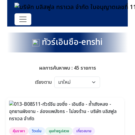
ทัวร์เอินซือ-enshi
ผลการค้นหาพบ : 45 รายการ
เรียงตาม
คุ้มราคา
วิวเด่น
มุมถ่ายรูปสวย
เที่ยวสบาย