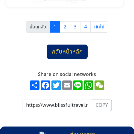
27,888
26,888
วันที่ 22-27
วันที่ 31-5 พ.ย.
พ.ย.
26,888
26,888
26,888
ย้อนกลับ
1
2
3
4
ถัดไป
วันที่ 5-10
วันที่ 14-19
วันที่ 19-24
26,888
วันที่ 28-3 ธ.ค.
กลับหน้าหลัก
ธ.ค.
27,888
26,888
28,888
วันที่ 3-8
วันที่ 12-17
วันที่ 26-31
Share on social networks
29,888
วันที่ 31-5 ม.ค.
Share
Facebook
Twitter
Email
Line
WhatsApp
WeChat
COPY