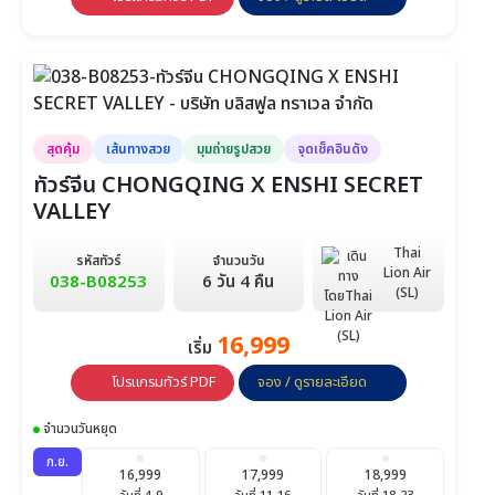
สุดคุ้ม
เส้นทางสวย
มุมถ่ายรูปสวย
จุดเช็คอินดัง
ทัวร์จีน CHONGQING X ENSHI SECRET
VALLEY
Thai
รหัสทัวร์
จำนวนวัน
Lion Air
038-B08253
6 วัน 4 คืน
(SL)
16,999
เริ่ม
โปรแกรมทัวร์ PDF
จอง / ดูรายละเอียด
จำนวนวันหยุด
ก.ย.
16,999
17,999
18,999