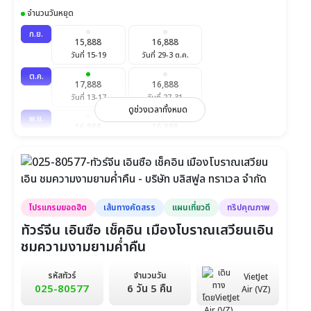
จำนวนวันหยุด
18,999
19,999
วันที่ 22-27
วันที่ 29-3 ก.พ.
ก.ย.
15,888
16,888
ก.พ.
วันที่ 15-19
วันที่ 29-3 ต.ค.
18,999
19,999
16,999
วันที่ 12-17
วันที่ 19-24
วันที่ 26-3 มี.ค.
ต.ค.
17,888
16,888
วันที่ 13-17
วันที่ 27-31
ดูช่วงเวลาทั้งหมด
พ.ย.
16,888
16,888
วันที่ 10-14
วันที่ 24-28
ธ.ค.
17,888
16,888
วันที่ 8-12
วันที่ 22-26
โปรแกรมยอดฮิต
เส้นทางคัดสรร
แผนเที่ยวดี
ทริปคุณภาพ
ทัวร์จีน เอินซือ เช็คอิน เมืองโบราณเสวียนเอิน
ชมความงามยามค่ำคืน
รหัสทัวร์
จำนวนวัน
VietJet
025-80577
6 วัน 5 คืน
Air (VZ)