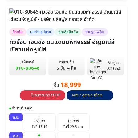
วันที่ 10-15
วันที่ 17-22
วันที่ 24-29
23,999
วันที่ 31-5 พ.ย.
พ.ย.
วิวเด่น
มุมถ่ายรูปสวย
จุดเช็คอินดัง
ถ่ายรูปเพลิน
23,999
23,999
23,999
วันที่ 7-12
วันที่ 14-19
วันที่ 21-26
ทัวร์จีน เอินซือ ดินแดนมหัศจรรย์ อัญมณีสี
เขียวแห่งหูเป่ย์
23,999
วันที่ 28-3 ธ.ค.
รหัสทัวร์
จำนวนวัน
VietJet
010-80646
5 วัน 4 คืน
ธ.ค.
Air (VZ)
23,999
23,999
23,999
วันที่ 5-10
วันที่ 12-17
วันที่ 19-24
18,999
เริ่ม
26,999
โปรแกรมทัวร์ PDF
จอง / ดูรายละเอียด
วันที่ 26-31
ม.ค.
จำนวนวันหยุด
23,999
23,999
23,999
วันที่ 2-7
วันที่ 9-14
วันที่ 16-21
ก.ย.
18,999
19,999
วันที่ 15-19
วันที่ 29-3 ต.ค.
23,999
23,999
วันที่ 23-28
วันที่ 30-4 ก.พ.
ต.ค.