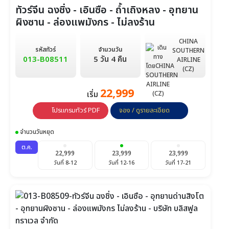
ทัวร์จีน ฉงชิ่ง - เอินซือ - ถ้ำเถิงหลง - อุทยาน
ผิงซาน - ล่องแพมังกร - ไม่ลงร้าน
CHINA
รหัสทัวร์
จำนวนวัน
SOUTHERN
013-B08511
5 วัน 4 คืน
AIRLINE
(CZ)
22,999
เริ่ม
โปรแกรมทัวร์ PDF
จอง / ดูรายละเอียด
จำนวนวันหยุด
ต.ค.
22,999
23,999
23,999
วันที่ 8-12
วันที่ 12-16
วันที่ 17-21