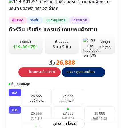
คุ้มราคา
วิวเด่น
มุมถ่ายรูปสวย
เที่ยวสบาย
ทัวร์จีน เอินซือ แกรนด์แคนยอนผิงซาน
รหัสทัวร์
จำนวนวัน
VietJet
119-A01751
6 วัน 5 คืน
Air (VZ)
26,888
เริ่ม
โปรแกรมทัวร์ PDF
จอง / ดูรายละเอียด
จำนวนวันหยุด
ก.ย.
26,888
26,888
วันที่ 19-24
วันที่ 24-29
ต.ค.
26,888
27,888
26,888
วันที่ 3-8
วันที่ 8-13
วันที่ 17-22
ดูช่วงเวลาทั้งหมด