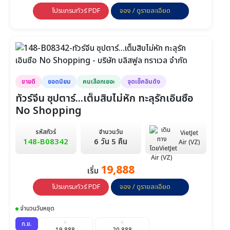
โปรแกรมทัวร์ PDF
จอง / ดูรายละเอียด
ขายดี
ยอดนิยม
คนเลือกเยอะ
จุดเช็คอินดัง
ทัวร์จีน ซุปตาร์...เต็มสิบไม่หัก ทะลุรักเอินซือ
No Shopping
รหัสทัวร์
จำนวนวัน
VietJet
148-B08342
6 วัน 5 คืน
Air (VZ)
19,888
เริ่ม
โปรแกรมทัวร์ PDF
จอง / ดูรายละเอียด
จำนวนวันหยุด
ก.ย.