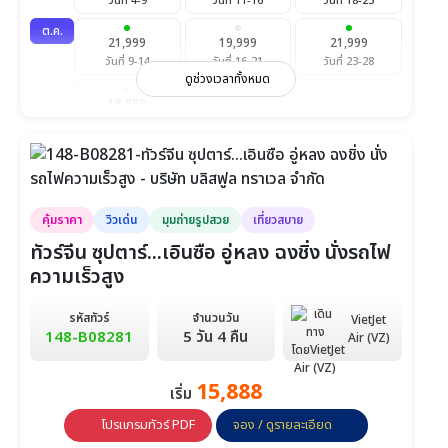
วันที่ 4-9
วันที่ 11-16
วันที่ 18-23
ต.ค.
21,999
19,999
21,999
วันที่ 9-14
วันที่ 16-21
วันที่ 23-28
ดูช่วงเวลาทั้งหมด
18,999
วันที่ 30-4 พ.ย.
พ.ย.
19,999
18,999
19,999
วันที่ 6-11
วันที่ 13-18
วันที่ 20-25
คุ้มราคา
วิวเด่น
มุมถ่ายรูปสวย
เที่ยวสบาย
18,999
วันที่ 27-2 ธ.ค.
ทัวร์จีน ซุปตาร์...เอินซือ อู่หลง ฉงชิ่ง นั่งรถไฟ
ความเร็วสูง
ธ.ค.
21,999
21,999
18,999
วันที่ 4-9
วันที่ 11-16
วันที่ 18-23
รหัสทัวร์
จำนวนวัน
VietJet
148-B08281
5 วัน 4 คืน
Air (VZ)
25,999
วันที่ 25-30
15,888
เริ่ม
ม.ค.
25,999
17,999
19,999
โปรแกรมทัวร์ PDF
จอง / ดูรายละเอียด
วันที่ 1-6
วันที่ 8-13
วันที่ 15-20