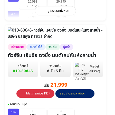
20,999
20,999
ก.พ.
วันที่ 13-17
วันที่ 27-31
23,999
23,999
ดูช่วงเวลาทั้งหมด
วันที่ 20-25
วันที่ 27-4 มี.ค.
พ.ย.
20,999
20,999
มี.ค.
วันที่ 10-14
วันที่ 24-28
23,999
23,999
23,999
วันที่ 6-11
วันที่ 13-18
วันที่ 20-25
ธ.ค.
21,999
22,999
วันที่ 8-12
วันที่ 22-26
เที่ยวสบาย
สบายใจได้
วิวเด่น
คุ้มค่า
ทัวร์จีน เอินซือ ฉงชิ่ง มนต์เสน่ห์แห่งสายน้ำ
รหัสทัวร์
จำนวนวัน
VietJet
010-80645
6 วัน 5 คืน
Air (VZ)
21,999
เริ่ม
โปรแกรมทัวร์ PDF
จอง / ดูรายละเอียด
จำนวนวันหยุด
ก.ย.