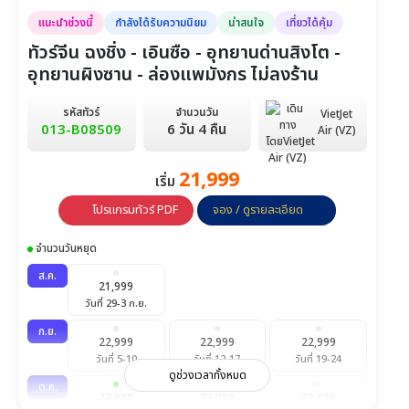
แนะนำช่วงนี้
กำลังได้รับความนิยม
น่าสนใจ
เที่ยวได้คุ้ม
ทัวร์จีน ฉงชิ่ง - เอินซือ - อุทยานด่านสิงโต -
อุทยานผิงซาน - ล่องแพมังกร ไม่ลงร้าน
รหัสทัวร์
จำนวนวัน
VietJet
013-B08509
6 วัน 4 คืน
Air (VZ)
21,999
เริ่ม
โปรแกรมทัวร์ PDF
จอง / ดูรายละเอียด
จำนวนวันหยุด
ส.ค.
21,999
วันที่ 29-3 ก.ย.
ก.ย.
22,999
22,999
22,999
วันที่ 5-10
วันที่ 12-17
วันที่ 19-24
ดูช่วงเวลาทั้งหมด
ต.ค.
23,999
23,999
23,999