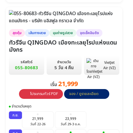
วันที่ 27-1 พ.ย.
พ.ย.
23,990
23,990
23,990
วันที่ 3-8
วันที่ 10-15
วันที่ 17-22
สุดคุ้ม
เส้นทางสวย
มุมถ่ายรูปสวย
จุดเช็คอินดัง
23,990
วันที่ 24-29
ทัวรืจีน QINGDAO เมืองทะเลยุโรปแห่งแดน
มังกร
ธ.ค.
25,990
25,990
23,990
วันที่ 1-6
วันที่ 8-13
วันที่ 15-20
รหัสทัวร์
จำนวนวัน
VietJet
055-80683
5 วัน 4 คืน
Air (VZ)
25,990
29,990
วันที่ 22-27
วันที่ 29-3 ม.ค.
21,999
เริ่ม
โปรแกรมทัวร์ PDF
จอง / ดูรายละเอียด
จำนวนวันหยุด
ก.ย.
21,999
23,999
วันที่ 22-26
วันที่ 29-3 ต.ค.