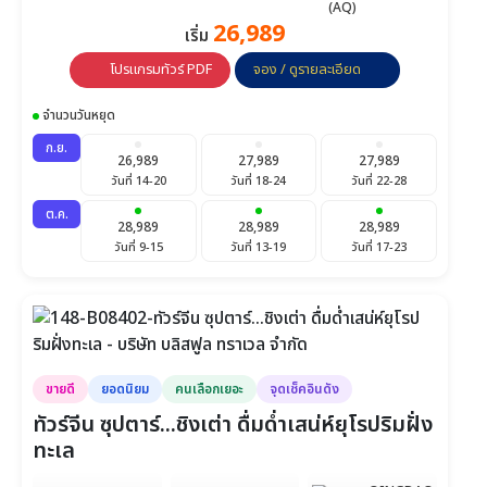
25,900
26,989
25,900
25,900
เริ่ม
วันที่ 24-29
วันที่ 25-30
วันที่ 26-1 ธ.ค.
โปรแกรมทัวร์ PDF
จอง / ดูรายละเอียด
25,900
วันที่ 27-2 ธ.ค.
จำนวนวันหยุด
ธ.ค.
ก.ย.
25,900
25,900
26,900
26,989
27,989
27,989
วันที่ 1-6
วันที่ 2-7
วันที่ 3-8
วันที่ 14-20
วันที่ 18-24
วันที่ 22-28
ต.ค.
26,900
27,900
26,900
28,989
28,989
28,989
วันที่ 4-9
วันที่ 5-10
วันที่ 6-11
วันที่ 9-15
วันที่ 13-19
วันที่ 17-23
26,900
25,900
25,900
วันที่ 10-15
วันที่ 11-16
วันที่ 12-17
26,900
25,900
25,900
วันที่ 15-20
วันที่ 16-21
วันที่ 17-22
ขายดี
ยอดนิยม
คนเลือกเยอะ
จุดเช็คอินดัง
ทัวร์จีน ซุปตาร์...ชิงเต่า ดื่มด่ำเสน่ห์ยุโรปริมฝั่ง
25,900
28,900
30,900
ทะเล
วันที่ 18-23
วันที่ 25-30
วันที่ 28-2 ม.ค.