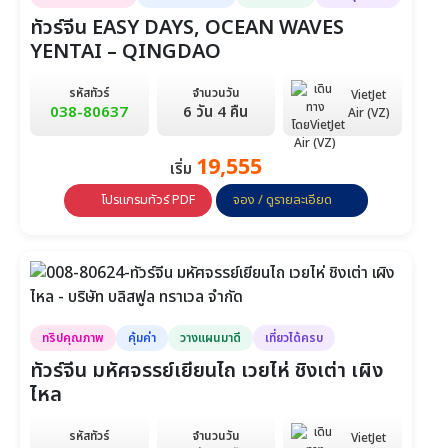
24,888
24,888
24,888
วันที่ 4-9
วันที่ 5-10
วันที่ 6-11
ทัวร์จีน EASY DAYS, OCEAN WAVES
YENTAI – QINGDAO
24,888
24,888
24,888
วันที่ 7-12
วันที่ 8-13
วันที่ 9-14
รหัสทัวร์
จำนวนวัน
VietJet
038-80637
6 วัน 4 คืน
Air (VZ)
24,888
24,888
24,888
วันที่ 10-15
วันที่ 11-16
วันที่ 12-17
19,555
เริ่ม
24,888
24,888
24,888
โปรแกรมทัวร์ PDF
จอง / ดูรายละเอียด
วันที่ 13-18
วันที่ 14-19
วันที่ 15-20
23,888
24,888
24,888
วันที่ 16-21
วันที่ 17-22
วันที่ 18-23
24,888
24,888
24,888
วันที่ 19-24
วันที่ 20-25
วันที่ 21-26
ทริปคุณภาพ
คุ้มค่า
วางแผนมาดี
เที่ยวได้ครบ
ทัวร์จีน มหัศจรรย์เยียนไถ เวยไห่ ชิงเต่า เผิง
24,888
24,888
24,888
วันที่ 22-27
วันที่ 23-28
วันที่ 24-29
ไหล
24,888
24,888
24,888
รหัสทัวร์
จำนวนวัน
VietJet
วันที่ 25-30
วันที่ 26-1 ธ.ค.
วันที่ 27-2 ธ.ค.