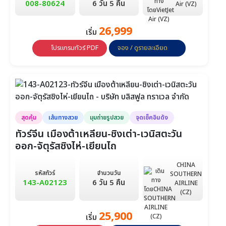
008-80624
6 วัน 5 คืน
Air (VZ)
24,888
24,888
25,888
26,999
วันที่ 28-3 ธ.ค.
วันที่ 29-4 ธ.ค.
วันที่ 30-5 ธ.ค.
เริ่ม
ธ.ค.
โปรแกรมทัวร์ PDF
จอง / ดูรายละเอียด
25,888
25,888
25,888
วันที่ 1-6
วันที่ 2-7
วันที่ 3-8
25,888
25,888
25,888
วันที่ 4-9
วันที่ 5-10
วันที่ 6-11
25,888
25,888
25,888
สุดคุ้ม
เส้นทางสวย
มุมถ่ายรูปสวย
จุดเช็คอินดัง
วันที่ 7-12
วันที่ 8-13
วันที่ 9-14
ทัวร์จีน เมืองต้าเหลียน-ชิงเต่า-เวนิสตะวัน
ออก-จัตุรัสชิงไห่-เยียนไถ
25,888
25,888
25,888
วันที่ 10-15
วันที่ 11-16
วันที่ 12-17
CHINA
รหัสทัวร์
จำนวนวัน
SOUTHERN
25,888
25,888
25,888
143-A02123
6 วัน 5 คืน
AIRLINE
วันที่ 13-18
วันที่ 14-19
วันที่ 15-20
(CZ)
25,888
25,888
25,888
25,900
วันที่ 16-21
วันที่ 17-22
วันที่ 18-23
เริ่ม