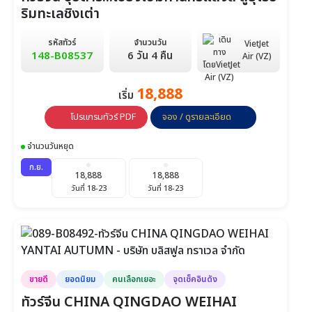
ริมทะเลชิงเต่า
รหัสทัวร์
จำนวนวัน
VietJet
148-B08537
6 วัน 4 คืน
Air (VZ)
18,888
เริ่ม
โปรแกรมทัวร์ PDF
จอง / ดูรายละเอียด
จำนวนวันหยุด
ก.ย.
18,888
18,888
วันที่ 18-23
วันที่ 18-23
ขายดี
ยอดนิยม
คนเลือกเยอะ
จุดเช็คอินดัง
ทัวร์จีน CHINA QINGDAO WEIHAI