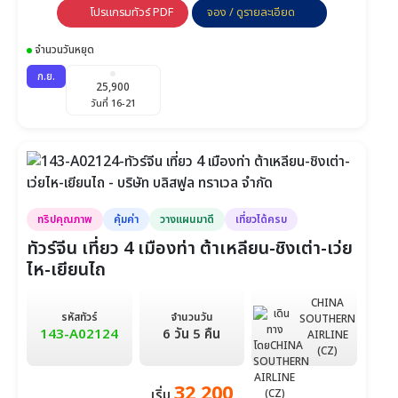
โปรแกรมทัวร์ PDF
จอง / ดูรายละเอียด
25,888
25,888
25,888
วันที่ 19-24
วันที่ 20-25
วันที่ 21-26
จำนวนวันหยุด
25,888
25,888
26,888
ก.ย.
25,900
วันที่ 22-27
วันที่ 23-28
วันที่ 24-29
วันที่ 16-21
26,888
27,888
27,888
วันที่ 25-30
วันที่ 26-31
วันที่ 27-1 ม.ค.
27,888
27,888
27,888
วันที่ 28-2 ม.ค.
วันที่ 29-3 ม.ค.
วันที่ 30-4 ม.ค.
ทริปคุณภาพ
คุ้มค่า
วางแผนมาดี
เที่ยวได้ครบ
27,888
ทัวร์จีน เที่ยว 4 เมืองท่า ต้าเหลียน-ชิงเต่า-เว่ย
วันที่ 31-5 ม.ค.
ไห-เยียนไถ
ม.ค.
27,888
26,888
25,888
CHINA
วันที่ 1-6
วันที่ 2-7
วันที่ 3-8
รหัสทัวร์
จำนวนวัน
SOUTHERN
143-A02124
6 วัน 5 คืน
AIRLINE
21,888
21,888
22,888
(CZ)
วันที่ 4-9
วันที่ 5-10
วันที่ 6-11
32,200
เริ่ม
23,888
24,888
24,888