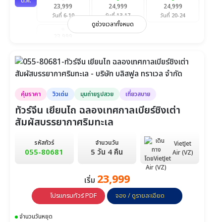
ต.ค.
23,999
24,999
24,999
วันที่ 6-10
วันที่ 13-17
วันที่ 20-24
ดูช่วงเวลาทั้งหมด
23,999
วันที่ 27-31
พ.ย.
23,999
23,999
23,999
วันที่ 3-7
วันที่ 10-14
วันที่ 17-21
คุ้มราคา
วิวเด่น
มุมถ่ายรูปสวย
เที่ยวสบาย
23,999
วันที่ 24-28
ทัวร์จีน เยียนไถ ฉลองเทศกาลเบียร์ชิงเต่า
สัมผัสบรรยากาศริมทะเล
ธ.ค.
24,999
24,999
23,999
วันที่ 1-5
วันที่ 8-12
วันที่ 15-19
รหัสทัวร์
จำนวนวัน
VietJet
055-80681
5 วัน 4 คืน
Air (VZ)
24,999
26,999
วันที่ 22-26
วันที่ 29-2 ม.ค.
23,999
เริ่ม
ม.ค.
23,999
23,999
โปรแกรมทัวร์ PDF
จอง / ดูรายละเอียด
วันที่ 5-9
วันที่ 12-16
จำนวนวันหยุด