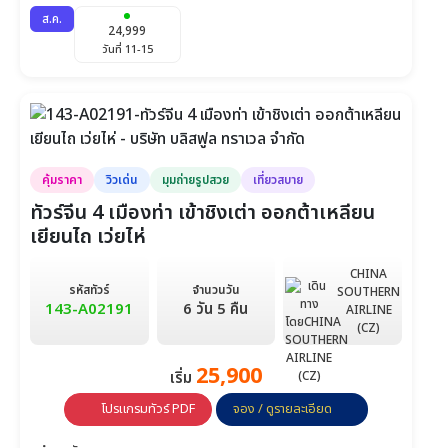
ส.ค.
24,999
วันที่ 11-15
คุ้มราคา
วิวเด่น
มุมถ่ายรูปสวย
เที่ยวสบาย
ทัวร์จีน 4 เมืองท่า เข้าชิงเต่า ออกต้าเหลียน
เยียนไถ เว่ยไห่
CHINA
รหัสทัวร์
จำนวนวัน
SOUTHERN
143-A02191
6 วัน 5 คืน
AIRLINE
(CZ)
25,900
เริ่ม
โปรแกรมทัวร์ PDF
จอง / ดูรายละเอียด