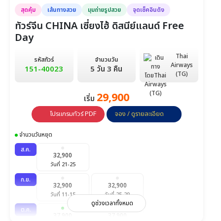
สุดคุ้ม
เส้นทางสวย
มุมถ่ายรูปสวย
จุดเช็คอินดัง
ทัวร์จีน CHINA เซี่ยงไฮ้ ดิสนีย์แลนด์ Free
Day
Thai
รหัสทัวร์
จำนวนวัน
Airways
151-40023
5 วัน 3 คืน
(TG)
29,900
เริ่ม
โปรแกรมทัวร์ PDF
จอง / ดูรายละเอียด
จำนวนวันหยุด
ส.ค.
32,900
วันที่ 21-25
ก.ย.
32,900
32,900
วันที่ 11-15
วันที่ 25-29
ดูช่วงเวลาทั้งหมด
ต.ค.
37,900
37,900