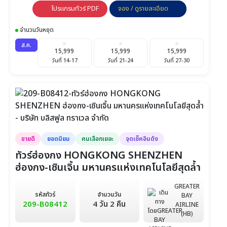
โปรแกรมทัวร์ PDF
จอง / ดูรายละเอียด
จำนวนวันหยุด
ส.ค.
15,999
15,999
15,999
วันที่ 14-17
วันที่ 21-24
วันที่ 27-30
ขายดี
ยอดนิยม
คนเลือกเยอะ
จุดเช็คอินดัง
ทัวร์ฮ่องกง HONGKONG SHENZHEN
ฮ่องกง-เซินเจิ้น มหานครแห่งเทคโนโลยีสุดล้ำ
GREATER
รหัสทัวร์
จำนวนวัน
BAY
209-B08412
4 วัน 2 คืน
AIRLINE
(HB)