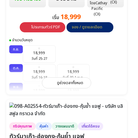
9,900
9,900
10,900
(CX)
วันที่ 1-3
วันที่ 5-7
วันที่ 6-8
18,999
เริ่ม
10,900
9,900
9,900
วันที่ 7-9
วันที่ 8-10
วันที่ 12-14
โปรแกรมทัวร์ PDF
จอง / ดูรายละเอียด
10,900
10,900
8,900
จำนวนวันหยุด
วันที่ 13-15
วันที่ 14-16
วันที่ 15-17
ก.ย.
18,999
9,900
10,900
10,900
วันที่ 25-27
วันที่ 19-21
วันที่ 20-22
วันที่ 21-23
ต.ค.
18,999
18,999
8,900
9,900
11,900
วันที่ 16-18
วันที่ 30-1 พ.ย.
วันที่ 22-24
วันที่ 26-28
วันที่ 27-29
ดูช่วงเวลาทั้งหมด
พ.ย.
18,999
18,999
11,900
9,900
วันที่ 7-9
วันที่ 14-16
วันที่ 28-30
วันที่ 29-1 ธ.ค.
ธ.ค.
9,900
12,900
14,900
วันที่ 3-5
วันที่ 4-6
วันที่ 5-7
ทริปคุณภาพ
คุ้มค่า
วางแผนมาดี
เที่ยวได้ครบ
11,900
11,900
11,900
ทัวร์มาเก๊า-ฮ่องกง-กุ้นย้ำ แจฟู