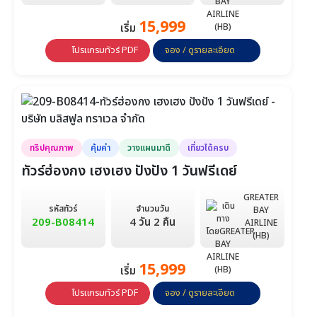
วันที่ 31-2 ก.ย.
15,999
เริ่ม
ก.ย.
7,888
7,888
8,888
โปรแกรมทัวร์ PDF
จอง / ดูรายละเอียด
วันที่ 1-3
วันที่ 2-4
วันที่ 3-5
8,888
8,888
7,888
วันที่ 4-6
วันที่ 5-7
วันที่ 6-8
7,888
7,888
7,888
วันที่ 7-9
วันที่ 8-10
วันที่ 9-11
ทริปคุณภาพ
คุ้มค่า
วางแผนมาดี
เที่ยวได้ครบ
ทัวร์ฮ่องกง เฮงเฮง ปังปัง 1 วันฟรีเดย์
8,888
8,888
8,888
วันที่ 10-12
วันที่ 11-13
วันที่ 12-14
GREATER
รหัสทัวร์
จำนวนวัน
BAY
7,888
7,888
7,888
209-B08414
4 วัน 2 คืน
AIRLINE
วันที่ 13-15
วันที่ 14-16
วันที่ 15-17
(HB)
7,888
8,888
8,888
15,999
วันที่ 16-18
วันที่ 17-19
วันที่ 18-20
เริ่ม
โปรแกรมทัวร์ PDF
จอง / ดูรายละเอียด
8,888
7,888
7,888
วันที่ 19-21
วันที่ 20-22
วันที่ 21-23