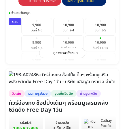
โปรแกรมทัวร์ PDF
จอง / ดูรายละเอียด
จำนวนวันหยุด
ต.ค.
9,900
10,900
10,900
วันที่ 1-3
วันที่ 2-4
วันที่ 3-5
9,900
10,900
10,900
วันที่ 4-6
วันที่ 10-12
วันที่ 11-13
ดูช่วงเวลาทั้งหมด
9,900
10,900
10,900
วันที่ 15-17
วันที่ 16-18
วันที่ 17-19
8,900
12,900
14,900
วันที่ 18-20
วันที่ 22-24
วันที่ 23-25
วิวเด่น
มุมถ่ายรูปสวย
จุดเช็คอินดัง
ถ่ายรูปเพลิน
12,900
9,900
9,900
วันที่ 24-26
วันที่ 25-27
วันที่ 29-31
ทัวร์ฮ่องกง ช๊อปปิ้งเต็มๆ พร้อมมูเสริมพลัง
6วัดดัง Free Day 1วัน
10,900
10,900
วันที่ 30-1 พ.ย.
วันที่ 31-2 พ.ย.
Cathay
รหัสทัวร์
จำนวนวัน
Pacific
พ.ย.
198-A02486
3 วัน 2 คืน