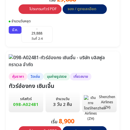
เริ่ม
โปรแกรมทัวร์ PDF
จอง / ดูรายละเอียด
จำนวนวันหยุด
มี.ค.
29,888
วันที่ 2-4
คุ้มราคา
วิวเด่น
มุมถ่ายรูปสวย
เที่ยวสบาย
ทัวร์ฮ่องกง เซินเจิ้น
Shenzhen
รหัสทัวร์
จำนวนวัน
Airlines
098-A02481
3 วัน 2 คืน
(ZH)
8,900
เริ่ม