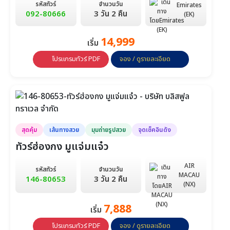
รหัสทัวร์
จำนวนวัน
Emirates
092-80666
3 วัน 2 คืน
(EK)
14,999
เริ่ม
โปรแกรมทัวร์ PDF
จอง / ดูรายละเอียด
สุดคุ้ม
เส้นทางสวย
มุมถ่ายรูปสวย
จุดเช็คอินดัง
ทัวร์ฮ่องกง มูแจ่มแจ๋ว
AIR
รหัสทัวร์
จำนวนวัน
MACAU
146-80653
3 วัน 2 คืน
(NX)
7,888
เริ่ม
โปรแกรมทัวร์ PDF
จอง / ดูรายละเอียด