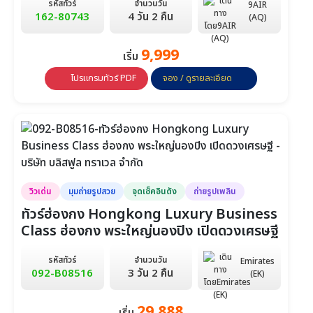
รหัสทัวร์
จำนวนวัน
9AIR
162-80743
4 วัน 2 คืน
(AQ)
9,999
เริ่ม
โปรแกรมทัวร์ PDF
จอง / ดูรายละเอียด
วิวเด่น
มุมถ่ายรูปสวย
จุดเช็คอินดัง
ถ่ายรูปเพลิน
ทัวร์ฮ่องกง Hongkong Luxury Business
Class ฮ่องกง พระใหญ่นองปิง เปิดดวงเศรษฐี
รหัสทัวร์
จำนวนวัน
Emirates
092-B08516
3 วัน 2 คืน
(EK)
29,888