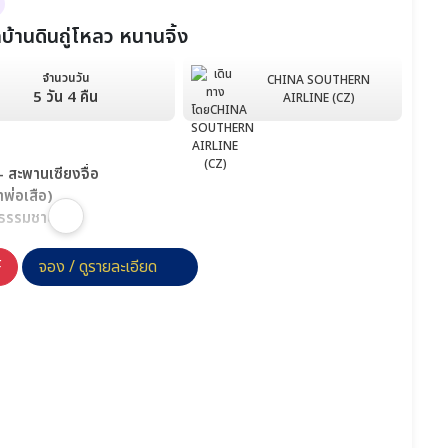
บ้านดินถู่โหลว หนานจิ้ง
จำนวนวัน
CHINA SOUTHERN
5 วัน 4 คืน
AIRLINE (CZ)
 สะพานเซียงจื่อ
้าพ่อเสือ)
กธรรมชาติ
ีฟู้ด ห่านพะโล้ต้นตำรับแต้จิ๋ว
F
จอง / ดูรายละเอียด