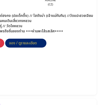
/ ไต่ฮงกง (ปอเต็กตึ๊ง) // ไฮตังม่า (เจ้าแม่ทับทิม) //วัดแปะฮวยเจียม
นคนเดินเสี่ยวกงหยวน
คู่ // วัดไคหยวน
ขอพรถึงถิ่นของท่าน +++ห่านพะโล้รสเลิศ++++
F
จอง / ดูรายละเอียด