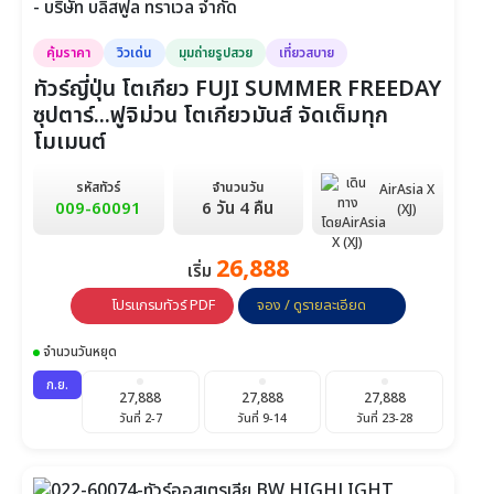
คุ้มราคา
วิวเด่น
มุมถ่ายรูปสวย
เที่ยวสบาย
ทัวร์ญี่ปุ่น โตเกียว FUJI SUMMER FREEDAY
ซุปตาร์...ฟูจิม่วน โตเกียวมันส์ จัดเต็มทุก
โมเมนต์
รหัสทัวร์
จำนวนวัน
AirAsia X
009-60091
6 วัน 4 คืน
(XJ)
26,888
เริ่ม
โปรแกรมทัวร์ PDF
จอง / ดูรายละเอียด
จำนวนวันหยุด
ก.ย.
27,888
27,888
27,888
วันที่ 2-7
วันที่ 9-14
วันที่ 23-28