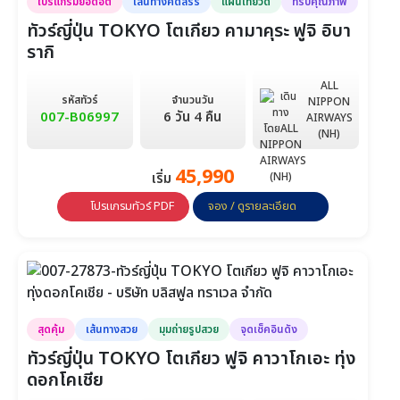
โปรแกรมยอดฮิต
เส้นทางคัดสรร
แผนเที่ยวดี
ทริปคุณภาพ
ทัวร์ญี่ปุ่น TOKYO โตเกียว คามาคุระ ฟูจิ อิบา
รากิ
ALL
รหัสทัวร์
จำนวนวัน
NIPPON
007-B06997
6 วัน 4 คืน
AIRWAYS
(NH)
45,990
เริ่ม
โปรแกรมทัวร์ PDF
จอง / ดูรายละเอียด
สุดคุ้ม
เส้นทางสวย
มุมถ่ายรูปสวย
จุดเช็คอินดัง
ทัวร์ญี่ปุ่น TOKYO โตเกียว ฟูจิ คาวาโกเอะ ทุ่ง
ดอกโคเชีย