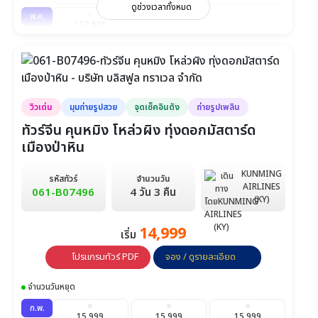
ดูช่วงเวลาทั้งหมด
พ.ค.
112,900
วันที่ 2-10
วิวเด่น
มุมถ่ายรูปสวย
จุดเช็คอินดัง
ถ่ายรูปเพลิน
ทัวร์จีน คุนหมิง โหล่วผิง ทุ่งดอกมัสตาร์ด
เมืองป่าหิน
KUNMING
รหัสทัวร์
จำนวนวัน
AIRLINES
061-B07496
4 วัน 3 คืน
(KY)
14,999
เริ่ม
โปรแกรมทัวร์ PDF
จอง / ดูรายละเอียด
จำนวนวันหยุด
ก.พ.
15,999
15,999
15,999