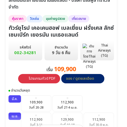
คุ้มราคา
วิวเด่น
มุมถ่ายรูปสวย
เที่ยวสบาย
ทัวร์ยุโรป เคอเคนฮอฟ เบลเยี่ยม ฝรั่งเศส ลักซ์
เซมเบิร์ก เยอรมัน เนเธอแลนด์
Thai
รหัสทัวร์
จำนวนวัน
Airways
002-34281
9 วัน 6 คืน
(TG)
109,900
เริ่ม
โปรแกรมทัวร์ PDF
จอง / ดูรายละเอียด
จำนวนวันหยุด
มี.ค.
109,900
112,900
วันที่ 20-28
วันที่ 27-4 เม.ย.
เม.ย.
112,900
129,900
112,900
วันที่ 3-11
วันที่ 10-18
วันที่ 30-8 พ.ค.