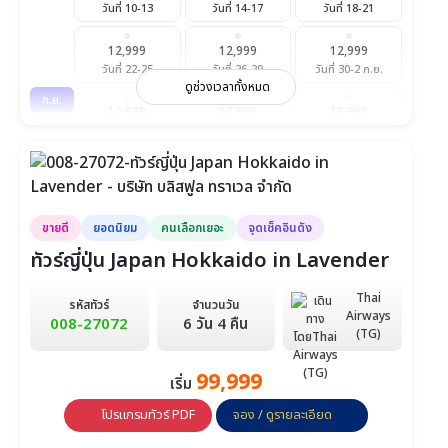
วันที่ 10-13
วันที่ 14-17
วันที่ 18-21
12,999
12,999
12,999
วันที่ 22-25
วันที่ 26-29
วันที่ 30-2 ก.ย.
ดูช่วงเวลาทั้งหมด
ก.ย.
12,999
12,999
13,999
วันที่ 2-5
วันที่ 7-10
วันที่ 10-13
12,999
12,999
12,999
วันที่ 14-17
วันที่ 16-19
วันที่ 22-25
ขายดี
ยอดนิยม
คนเลือกเยอะ
จุดเช็คอินดัง
13,999
วันที่ 24-27
ทัวร์ญี่ปุ่น Japan Hokkaido in Lavender
ต.ค.
14,999
14,999
14,999
Thai
รหัสทัวร์
จำนวนวัน
วันที่ 11-14
วันที่ 18-21
วันที่ 22-25
Airways
008-27072
6 วัน 4 คืน
(TG)
14,999
14,999
วันที่ 27-30
99,999
วันที่ 31-3 พ.ย.
เริ่ม
โปรแกรมทัวร์ PDF
จอง / ดูรายละเอียด