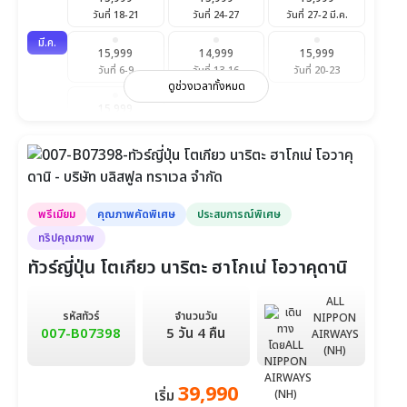
วันที่ 18-21
วันที่ 24-27
วันที่ 27-2 มี.ค.
มี.ค.
15,999
14,999
15,999
วันที่ 6-9
วันที่ 13-16
วันที่ 20-23
ดูช่วงเวลาทั้งหมด
15,999
วันที่ 27-30
พรีเมียม
คุณภาพคัดพิเศษ
ประสบการณ์พิเศษ
ทริปคุณภาพ
ทัวร์ญี่ปุ่น โตเกียว นาริตะ ฮาโกเน่ โอวาคุดานิ
ALL
รหัสทัวร์
จำนวนวัน
NIPPON
007-B07398
5 วัน 4 คืน
AIRWAYS
(NH)
39,990
เริ่ม