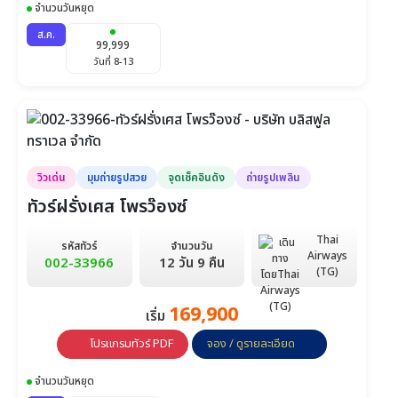
จำนวนวันหยุด
ส.ค.
99,999
วันที่ 8-13
วิวเด่น
มุมถ่ายรูปสวย
จุดเช็คอินดัง
ถ่ายรูปเพลิน
ทัวร์ฝรั่งเศส โพรว๊องซ์
Thai
รหัสทัวร์
จำนวนวัน
Airways
002-33966
12 วัน 9 คืน
(TG)
169,900
เริ่ม
โปรแกรมทัวร์ PDF
จอง / ดูรายละเอียด
จำนวนวันหยุด