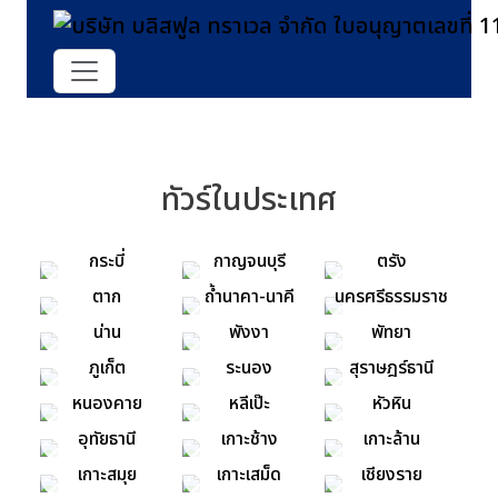
ทัวร์ในประเทศ
กระบี่
กาญจนบุรี
ตรัง
ตาก
ถ้ำนาคา-นาคี
นครศรีธรรมราช
น่าน
พังงา
พัทยา
ภูเก็ต
ระนอง
สุราษฎร์ธานี
หนองคาย
หลีเป๊ะ
หัวหิน
อุทัยธานี
เกาะช้าง
เกาะล้าน
เกาะสมุย
เกาะเสม็ด
เชียงราย