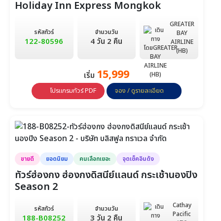
Holiday Inn Express Mongkok
GREATER
รหัสทัวร์
จำนวนวัน
BAY
122-80596
4 วัน 2 คืน
AIRLINE
(HB)
15,999
เริ่ม
โปรแกรมทัวร์ PDF
จอง / ดูรายละเอียด
ขายดี
ยอดนิยม
คนเลือกเยอะ
จุดเช็คอินดัง
ทัวร์ฮ่องกง ฮ่องกงดิสนีย์แลนด์ กระเช้านองปิง
Season 2
Cathay
รหัสทัวร์
จำนวนวัน
Pacific
188-B08252
3 วัน 2 คืน