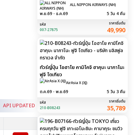
ALL NIPPON AIRWAYS (NH)
พ.ย.69 - ธ.ค.69
5 วัน 4 คืน
ราคาเริ่มต้น
รหัส
49,990
007-27875
ทัวร์ญี่ปุ่น โอฮาโย คามิโคจิ ฮาคุบะ นากาโนะ
ฟูจิ โตเกียว
AirAsia X (XJ)
ต.ค.69 - พ.ย.69
5 วัน 3 คืน
ราคาเริ่มต้น
รหัส
API UPDATED
35,789
210-B08243