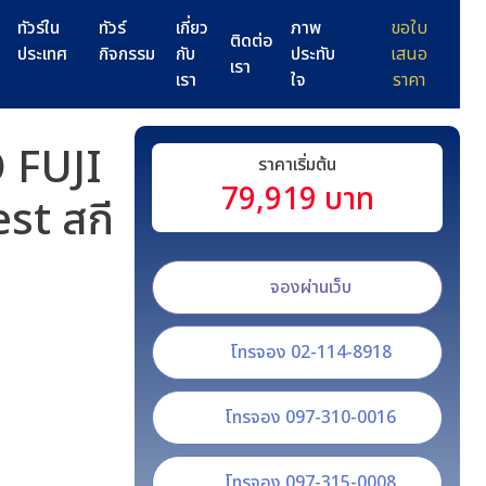
ทัวร์ใน
ทัวร์
เกี่ยว
ภาพ
ขอใบ
ติดต่อ
ประเทศ
กิจกรรม
กับ
ประทับ
เสนอ
เรา
เรา
ใจ
ราคา
 FUJI
ราคาเริ่มต้น
79,919 บาท
st สกี
จองผ่านเว็บ
โทรจอง 02-114-8918
โทรจอง 097-310-0016
โทรจอง 097-315-0008