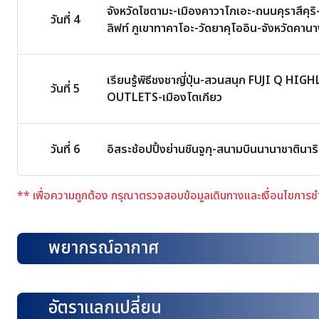
จังหวัดไซตามะ-เมืองคาวาโกเอะ-ถนนคุราสึคุร
วันที่ 4
ลิฟท์ ภูเขาทาคาโอะ-วัดยาคุโออิน-จังหวัด
เรียนรู้พิธีชงชาญี่ปุ่น-สวนสนุก FUJI Q
วันที่ 5
OUTLETS-เมืองโตเกียว
วันที่ 6
อิสระช้อปปิ้งย่านชินจูกุ-สนามบินนานาชาตินา
** เพื่อความถูกต้อง กรุณาตรวจสอบข้อมูลเดินทางและเงื่อนไขการชำระ
พยากรณ์อากาศ
อัตราแลกเปลี่ยน