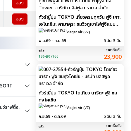
จอง
ทัวร์ญี่ปุ่น TOKYO เที่ยวครบทุกวัน ฟูจิ เกาะ
จอง
เอโนะชิมะ คามาคุระ ชมวิวภูเขาไฟฟูจิแบบพา
โนรามาบน Fujiyama Tower
VietJet Air (VZ)
พ.ค.69 - ก.ย.69
5 วัน 3 คืน
ราคาเริ่มต้น
รหัส
23,900
196-B07166
RESORT
ทัวร์ญี่ปุ่น TOKYO โตเกียว นาริตะ ฟูจิ ชม
ทุ่งโคเชีย
ว์ราฟติ้ง,
VietJet Air (VZ)
ก.ย.69 - ต.ค.69
5 วัน 3 คืน
ราคาเริ่มต้น
รหัส