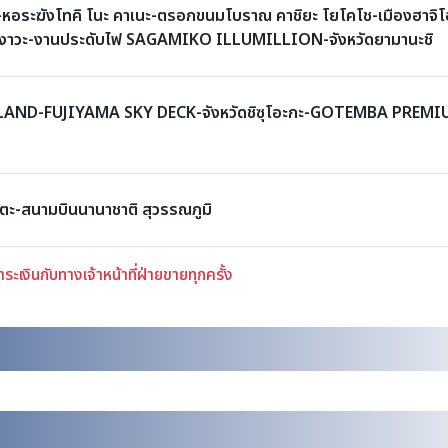
ิ-หอระฆังโทคิ โนะ คาเนะ-ตรอกขนมโบราณ คาชิยะ โยโคโช-เมืองฮาจิโอจ
คานางาวะ-งานประดับไฟ SAGAMIKO ILLUMILLION-จังหวัดยามานะชิ
 HIGHLAND-FUJIYAMA SKY DECK-จังหวัดชิซุโอะกะ-GOTEMBA PREM
ริตะ-สนามบินนานาชาติ สุวรรณภูมิ
เงินกับทางเจ้าหน้าที่ฝ่ายขายทุกครั้ง