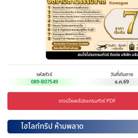
รหัสทัวร์
วันที่เดินทาง
089-B07549
ธ.ค.69
ดาวน์โหลดโปรแกรมทัวร์ PDF
ไฮไลท์ทริป ห้ามพลาด