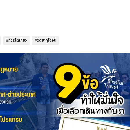
#ทัวร์โตเกียว
#วัดยาคุโออิน