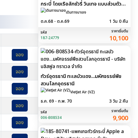
กระบี่ โดยเรือลักชัวรี่ วินเทจ แบบส่วนตัว
ออกจากกระบี่
เดินทางมาเอง
ต.ค.68 - ต.ค.69
1 วัน 0 คืน
ราคาเริ่มต้น
รหัส
10,100
187-24779
จอง
จอง
ทัวร์อุดรธานี ทะเลบัวแดง...มหัศจรรย์พืช
สวนโลกอุดรธานี
จอง
VietJet Air (VZ)
ธ.ค. 69 - ก.พ. 70
3 วัน 2 คืน
จอง
ราคาเริ่มต้น
รหัส
9,900
006-B08534
จอง