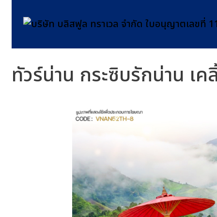
ทัวร์น่าน กระซิบรักน่าน เคล