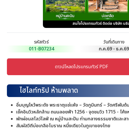
รหัสทัวร์
วันที่เดินทาง
011-B07234
ก.ค.69 - ธ.ค.6
ดาวน์โหลดโปรแกรมทัวร์ PDF
ไฮไลท์ทริป ห้ามพลาด
อิ่มบุญไหว้พระดัง พระธาตุแช่แห้ง – วัดภูมินทร์ – วัดศรีพันต้
เช็คอินวิวหลักล้าน ถนนลอยฟ้า 1256 - จุดชมวิว 1715 - โค้
พักผ่อนสโลว์ไลฟ์ ณ หมู่บ้านสะปัน ท่ามกลางธรรมชาติและ
สัมผัสวิถีบ่อเกลือโบราณ หนึ่งเดียวในภูเขาของไทย