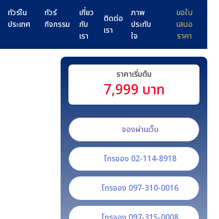
ทัวร์ใน
ทัวร์
เกี่ยว
ภาพ
ขอใบ
ติดต่อ
ประเทศ
กิจกรรม
กับ
ประทับ
เสนอ
เรา
เรา
ใจ
ราคา
ราคาเริ่มต้น
7,999 บาท
จองผ่านเว็บ
โทรจอง 02-114-8918
โทรจอง 097-310-0016
โทรจอง 097-315-0008