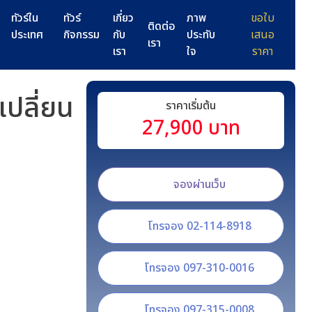
ทัวร์ใน
ทัวร์
เกี่ยว
ภาพ
ขอใบ
ติดต่อ
ประเทศ
กิจกรรม
กับ
ประทับ
เสนอ
เรา
เรา
ใจ
ราคา
ปลี่ยน
ราคาเริ่มต้น
27,900 บาท
จองผ่านเว็บ
โทรจอง 02-114-8918
โทรจอง 097-310-0016
โทรจอง 097-315-0008