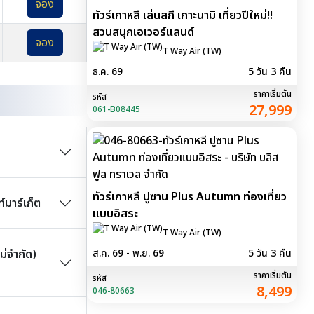
จอง
ทัวร์เกาหลี เล่นสกี เกาะนามิ เที่ยวปีใหม่!!
สวนสนุกเอเวอร์แลนด์
จอง
T Way Air (TW)
ธ.ค. 69
5 วัน 3 คืน
ราคาเริ่มต้น
รหัส
27,999
061-B08445
ทัวร์เกาหลี ปูซาน Plus Autumn ท่องเที่ยว
์มาร์เก็ต
แบบอิสระ
T Way Air (TW)
ส.ค. 69 - พ.ย. 69
5 วัน 3 คืน
ม่จำกัด)
ราคาเริ่มต้น
รหัส
8,499
046-80663