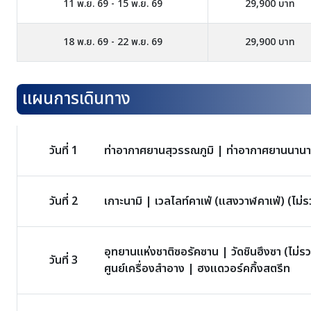
11 พ.ย. 69 - 15 พ.ย. 69
29,900 บาท
18 พ.ย. 69 - 22 พ.ย. 69
29,900 บาท
แผนการเดินทาง
วันที่ 1
ท่าอากาศยานสุวรรณภูมิ | ท่าอากาศยานนานา
วันที่ 2
เกาะนามิ | เวลไลท์คาเฟ่ (แสงวาฬคาเฟ่) (ไม่ร
อุทยานแห่งชาติซอรัคซาน | วัดชินฮึงซา (ไม่รวม
วันที่ 3
ศูนย์เครื่องสำอาง | ฮงแดวอร์คกิ้งสตรีท