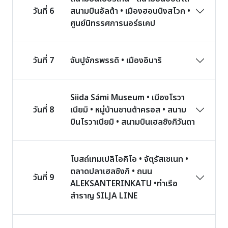
วันที่ 6
สนามบินอัลต้า • เมืองฮอนนิงสโวก •
ศูนย์นิทรรศการนอร์ธเคป
วันที่ 7
จับปูจักรพรรดิ • เมืองอินาริ
Siida Sámi Museum • เมืองโรวา
วันที่ 8
เนียมิ • หมู่บ้านซานต้าครอส • สนาม
บินโรวาเนียมิ • สนามบินเฮลซิงกิวันตา
โบสถ์เทมเปลิโอคิโอ • จัตุรัสเซเนท •
ตลาดปลาเฮลซิงกิ • ถนน
วันที่ 9
ALEKSANTERINKATU •ท่าเรือ
สำราญ SILJA LINE