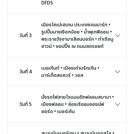
DFDS
เมืองโคเปเฮเกน ประเทศเดนมาร์ก •
รูปปั้นนางเงือกน้อย • น้ำพุเกฟิออน •
วันที่ 3
พระราชวังอามาเลียนบอร์ก • ท่าเรือนู
ฮาวน์ • ชอปปิ้ง ณ ถนนสตรอยก์
เบอเก้นท์ • เมืองเก่าบริกเกิน •
วันที่ 4
มาร์เก็ตสแควร์ • วอส
นั่งรถไฟสายโรแมนติกฟลอมสบานา •
วันที่ 5
เมืองฟลอม • ล่องเรือชมซองน์ฟ
ยอร์ด • เบอร์เก้น
สนามบินเบอร์เกน • สนามบินออสโล •