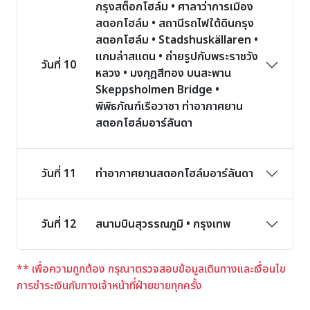
กรุงสต็อกโฮล์ม • ศาลาว่าการเมือง
สตอกโฮล์ม • สถานีรถไฟใต้ดินกรุง
สตอกโฮล์ม • Stadshuskällaren •
แกมล่าสแตน • ถ่ายรูปกับพระราชวัง
วันที่ 10
หลวง • มงกุฎสีทอง บนสะพาน
Skeppsholmen Bridge •
พิพิธภัณฑ์เรือวาซา ท่าอากาศยาน
สตอกโฮล์มอาร์ลันดา
วันที่ 11
ท่าอากาศยานสตอกโฮล์มอาร์ลันดา
วันที่ 12
สนามบินสุวรรณภูมิ • กรุงเทพ
** เพื่อความถูกต้อง กรุณาตรวจสอบข้อมูลเดินทางและเงื่อนไข
การชำระเงินกับทางเจ้าหน้าที่ฝ่ายขายทุกครั้ง