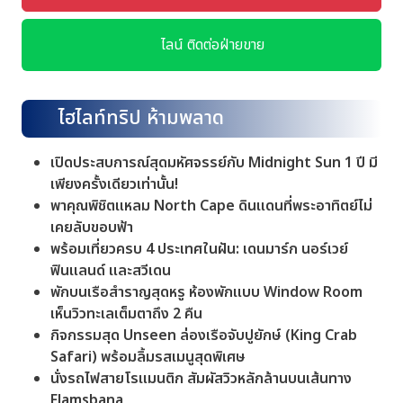
ไลน์ ติดต่อฝ่ายขาย
ไฮไลท์ทริป ห้ามพลาด
เปิดประสบการณ์สุดมหัศจรรย์กับ Midnight Sun 1 ปี มี
เพียงครั้งเดียวเท่านั้น!
พาคุณพิชิตแหลม North Cape ดินแดนที่พระอาทิตย์ไม่
เคยลับขอบฟ้า
พร้อมเที่ยวครบ 4 ประเทศในฝัน: เดนมาร์ก นอร์เวย์
ฟินแลนด์ และสวีเดน
พักบนเรือสำราญสุดหรู ห้องพักแบบ Window Room
เห็นวิวทะเลเต็มตาถึง 2 คืน
กิจกรรมสุด Unseen ล่องเรือจับปูยักษ์ (King Crab
Safari) พร้อมลิ้มรสเมนูสุดพิเศษ
นั่งรถไฟสายโรแมนติก สัมผัสวิวหลักล้านบนเส้นทาง
Flamsbana