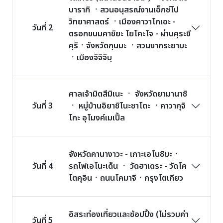
บารากิ ㆍสวนอนุสรณ์งานเอ็กซ์โป
วิทยาศาสตร์ ㆍเมืองคาวาโกเอะ -
วันที่ 2
ตรอกขนมคาชิยะ โยโคะโจ - ผ่านคุระซี
คุริㆍจังหวัดกุนมะ ㆍสวนชากระยามะ
ㆍเมืองจิจิจิบุ
ศาลเจ้ามิตสึมิเนะ ㆍ จังหวัดยามานาชิ
วันที่ 3
ㆍ หมู่บ้านอิยาชิโนะซาโตะ ㆍคาวากุจิ
โกะ อุโมงค์เมเปิ้ล
จังหวัดคานางาวะ - เกาะเอโนชิมะㆍ
วันที่ 4
รถไฟเอโนะเด็น ㆍ วัดฮาเดระ - วัดโค
โตคุอินㆍถนนโคมาจิㆍกรุงโตเกียว
อิสระท่องเที่ยวและช้อปปิ้ง (ไม่รวมค่า
วันที่ 5