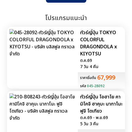
โปรแกรมแนะนำ
ทัวร์ญี่ปุ่น TOKYO
COLORFUL
DRAGONDOLA x
KIYOTSU
ต.ค.69
7 วัน 4 คืน
67,999
ราคาเริ่มต้น
รหัส
045-28092
ทัวร์ญี่ปุ่น โอฮาโย คา
มิโคจิ ฮาคุบะ นากาโนะ
ฟูจิ โตเกียว
ต.ค.69 - พ.ย.69
5 วัน 3 คืน