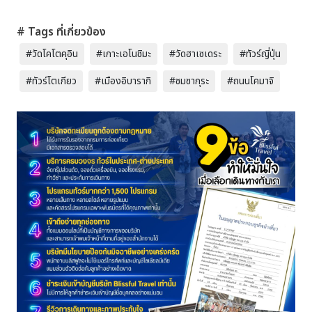
# Tags ที่เกี่ยวข้อง
#วัดโคโตคุอิน
#เกาะเอโนชิมะ
#วัดฮาเซเดระ
#ทัวร์ญี่ปุ่น
#ทัวร์โตเกียว
#เมืองอิบารากิ
#ชมซากุระ
#ถนนโคมาจิ