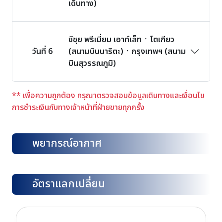
เดินทาง)
ชิซุย พรีเมี่ยม เอาท์เล็ทㆍโตเกียว
วันที่ 6
(สนามบินนาริตะ)ㆍกรุงเทพฯ (สนาม
บินสุวรรณภูมิ)
** เพื่อความถูกต้อง กรุณาตรวจสอบข้อมูลเดินทางและเงื่อนไข
การชำระเงินกับทางเจ้าหน้าที่ฝ่ายขายทุกครั้ง
พยากรณ์อากาศ
อัตราแลกเปลี่ยน