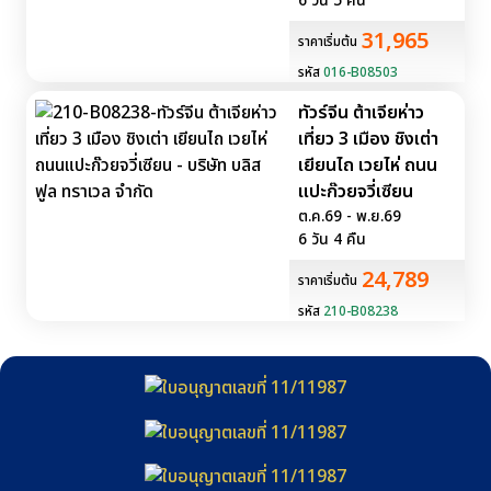
6 วัน 5 คืน
31,965
ราคาเริ่มต้น
รหัส
016-B08503
ทัวร์จีน ต้าเจียห่าว
เที่ยว 3 เมือง ชิงเต่า
เยียนไถ เวยไห่ ถนน
แปะก๊วยจวี่เซียน
ต.ค.69 - พ.ย.69
6 วัน 4 คืน
24,789
ราคาเริ่มต้น
รหัส
210-B08238