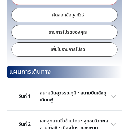
คัดลอกข้อมูลทัวร์
รายการโปรดของคุณ
เพิ่มในรายการโปรด
แผนการเดินทาง
สนามบินสุวรรณภูมิ • สนามบินเฉิงตู
วันที่ 1
เทียนฟู่
เขตอุทยานจิ่วจ้ายโกว • จุดชมวิวทะเล
วันที่ 2
สาบเต๋อซี • เมืองโบราณซงพาน