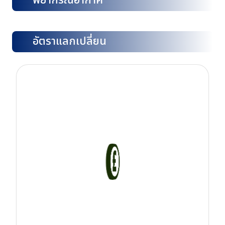
พยากรณ์อากาศ
อัตราแลกเปลี่ยน