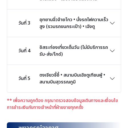
อุทยานจิ่วจ้ายโกว • นั่งรถไฟความเร็ว
วันที่ 3
สูง (รวมรถขนกระเป๋า) • เฉิงตู
อิสระท่องเที่ยวเต็มวัน (ไม่มีบริการรถ
วันที่ 4
รับ-ส่ง/ไกด์)
ตงเจียวจี้อี้ • สนามบินเฉิงตูเทียนฟู่ •
วันที่ 5
สนามบินสุวรรณภูมิ
** เพื่อความถูกต้อง กรุณาตรวจสอบข้อมูลเดินทางและเงื่อนไข
การชำระเงินกับทางเจ้าหน้าที่ฝ่ายขายทุกครั้ง