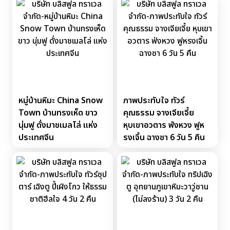
หมู่บ้านหิมะ China Snow
ภาพประทับใจ ทัวร์
Town บ้านทรงเห็ด ขาว
คุณธรรม จางเจียเจี้ย
นุ่มฟู ดั่งมาชเมลโล่ แห่ง
หุบเขาอวตาร ฟ่งหวง ฟูห
ประเทศจีน
รงเจิ้น ฉางซา 6 วัน 5 คืน