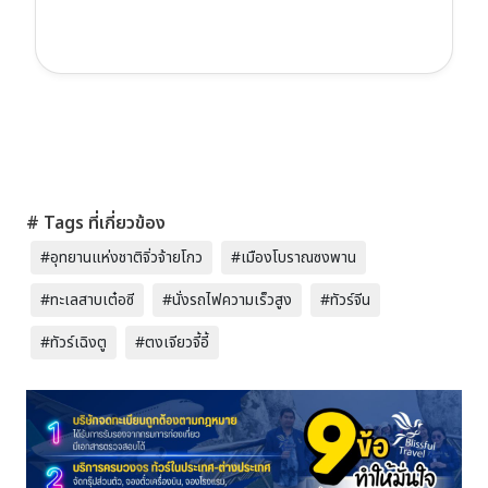
# Tags ที่เกี่ยวข้อง
#อุทยานแห่งชาติจิ่วจ้ายโกว
#เมืองโบราณซงพาน
#ทะเลสาบเต๋อซี
#นั่งรถไฟความเร็วสูง
#ทัวร์จีน
#ทัวร์เฉิงตู
#ตงเจียวจี้อี้