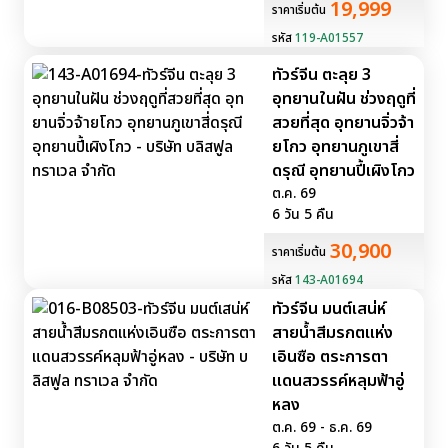
19,999
ราคาเริ่มต้น
รหัส
119-A01557
ทัวร์จีน ตะลุย 3
อุทยานในฝัน ช่วงฤดูที่
สวยที่สุด อุทยานจิ่วจ้า
ยโกว อุทยานภูเขาสี่
ดรุณี อุทยานปี้เผิงโกว
ต.ค. 69
6 วัน 5 คืน
30,900
ราคาเริ่มต้น
รหัส
143-A01694
ทัวร์จีน มนต์เสน่ห์
สายน้ำสีมรกตแห่ง
เอินซือ ตระการตา
แดนสวรรค์หลุมฟ้าอู่
หลง
ต.ค. 69 - ธ.ค. 69