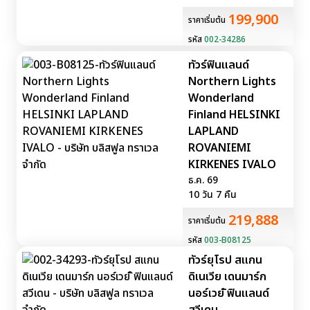
199,900
ราคาเริ่มต้น
รหัส
002-34286
ทัวร์ฟินแลนด์
Northern Lights
Wonderland
Finland HELSINKI
LAPLAND
ROVANIEMI
KIRKENES IVALO
ธ.ค. 69
10 วัน 7 คืน
219,888
ราคาเริ่มต้น
รหัส
003-B08125
ทัวร์ยุโรป สแกน
ดิเนเวีย เดนมาร์ก
นอร์เวย์ ิฟินแลนด์