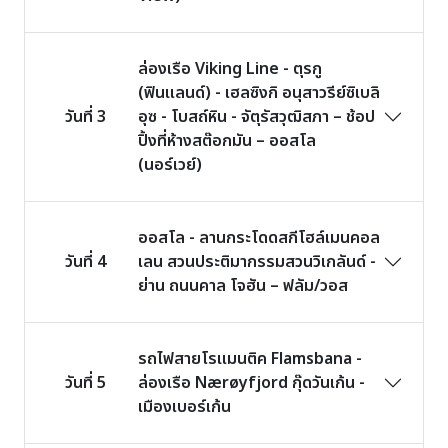
ล่องเรือ Viking Line - ตุรกู
(ฟินแลนด์) - เฮลซิงกิ อนุสาวรีย์ซิเบลิ
วันที่ 3
อุซ - โบสถ์หิน - จัตุรัสวุฒิสภา – ช้อป
ปิ้งที่ห้างสต๊อกมัน – ออสโล
(นอร์เวย์)
ออสโล - ลานกระโดดสกีโฮล์เมนคอล
วันที่ 4
เลน สวนประติมากรรมสวนวิเกลันด์ -
ย่าน ถนนคาล โจฮัน – ฟลัม/วอส
รถไฟสายโรแมนติค Flamsbana -
วันที่ 5
ล่องเรือ Nærøyfjord กุ๊ดวันเก้น -
เมืองเบอร์เก้น