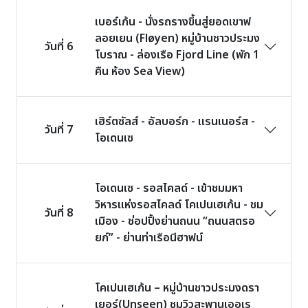
เบอร์เก้น - นั่งรถรางขึ้นสู่ยอดเขาฟ
ลอยเยน (Fløyen) หมู่บ้านชาวประมง
วันที่ 6
โบราณ - ล่องเรือ Fjord Line (พัก 1
คืน ห้อง Sea View)
เฮิร์ตซัลส์ - อัลบอร์ก - แรนเนอร์ส -
วันที่ 7
โอเดนเซ
โอเดนเซ - รอสไคลด์ - เข้าชมมหา
วิหารแห่งรอสไคลด์ โคเปนเฮเก้น - ชม
วันที่ 8
เมือง - ช่อปปิ้งย่านถนน “ถนนสตรอ
ยก์” - ย่านท่าเรือนีฮาฟน์
โคเปนเฮเก้น – หมู่บ้านชาวประมงดรา
เยอร์(Unseen) ชมวิวสะพานเออเร