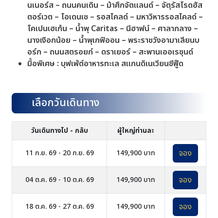
นเนอร์ส – ถนนคนเดิน – ม้าศึกจัตแลนด์ – จัตุรัสโรดฮัส
ตอร์เวต – โอเดนเซ – รอสไคลด์ – มหาวิหารรอสไคลด์ –
โคเปนเฮเก้น – น้ำพุ Caritas – นีฮาฟน์ – ศาลากลาง –
นางเงือกน้อย – น้ำพุเกฟิออน – พระราชวังอามาเลียนบ
อร์ก – ถนนสตรอยก์ – ดราเยอร์ – สะพานเออเรซุนด์
มื้อพิเศษ : บุฟเฟ่ต์อาหารทะเล สแกนดิเนเวียนซีฟู๊ด
เลือกวันเดินทาง
วันเดินทางไป - กลับ
ผู้ใหญ่ท่านละ
จอง
11 ก.ย. 69 - 20 ก.ย. 69
149,900 บาท
จอง
04 ต.ค. 69 - 10 ต.ค. 69
149,900 บาท
จอง
18 ต.ค. 69 - 27 ต.ค. 69
149,900 บาท