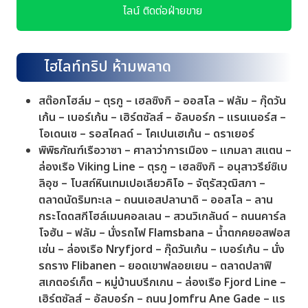
ไลน์ ติดต่อฝ่ายขาย
ไฮไลท์ทริป ห้ามพลาด
สต๊อกโฮล์ม – ตุรกู – เฮลซิงกิ – ออสโล – ฟลัม – กุ๊ดวัน
เก้น – เบอร์เก้น – เฮิร์ตซัลส์ – อัลบอร์ก – แรนเนอร์ส –
โอเดนเซ – รอสไคลด์ – โคเปนเฮเก้น – ดราเยอร์
พิพิธภัณฑ์เรือวาซา – ศาลาว่าการเมือง – แกมลา สแตน –
ล่องเรือ Viking Line – ตุรกู – เฮลซิงกิ – อนุสาวรีย์ซิเบ
ลิอุซ – โบสถ์หินเทมเปอเลียวคิโอ – จัตุรัสวุฒิสภา –
ตลาดนัดริมทะเล – ถนนเอสปลานาดิ – ออสโล – ลาน
กระโดดสกีโฮล์เมนคอลเลน – สวนวิเกลันด์ – ถนนคาร์ล
โจฮัน – ฟลัม – นั่งรถไฟ Flamsbana – น้ำตกคยอสฟอส
เซ่น – ล่องเรือ Nryfjord – กุ๊ดวันเก้น – เบอร์เก้น – นั่ง
รถราง Flibanen – ยอดเขาฟลอยเยน – ตลาดปลาฟิ
สเกตอร์เก็ต – หมู่บ้านบรีกเกน – ล่องเรือ Fjord Line –
เฮิร์ตซัลส์ – อัลบอร์ก – ถนน Jomfru Ane Gade – แร