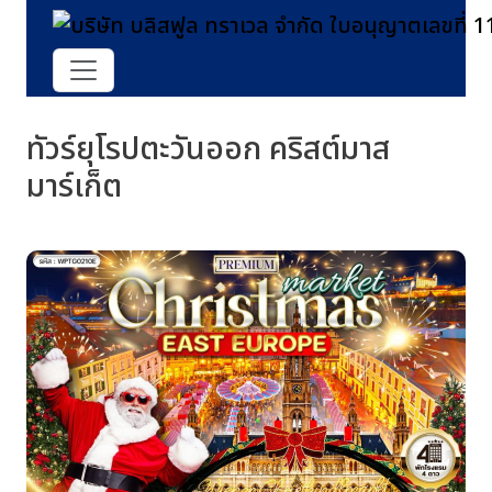
ทัวร์ยุโรปตะวันออก คริสต์มาส
มาร์เก็ต