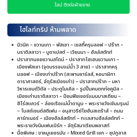
ไลน์ ติดต่อฝ่ายขาย
ไฮไลท์ทริป ห้ามพลาด
มิวนิค – ชวานเกา – พัสเซา – เชสกี้ครุมลอฟ – ปร๊าก –
บราติสลาวา – บูดาเปสต์ – เวียนนา – ฮัลล์สตัทท์
ปราสาทนอยชวานสไตน์ – ปราสาทโฮเฮนชวานเกา –
เมืองพัสเซา (จุดบรรจบแม่น้ำ 3 สาย) – ปราสาทครุ
มลอฟ – เมืองเก่าปร๊าก (สะพานชาร์ลส์, หอนาฬิกา
ดาราศาสตร์, จัตุรัสเมืองเก่า) – ปราสาทปร๊าก – มหา
วิหารเซนต์วิตัส – ประตูไมเคิล – รูปปั้นคนตกท่อคูมิล –
เมืองเก่าบราติสลาวา – ป้อมฟิชเชอร์แมนบาสเตียน –
ฮีโร่สแควร์ – ล่องเรือแม่น้ำดานูบ – พระราชวังเชินบรุนน์
– โบสถ์เซนต์สตีเฟน – อนุสาวรีย์โยฮันสเตร้าส์ – ถนน
คาร์ทเนอร์ – เมืองฮัลล์สตัทท์ – ทะเลสาบฮัลล์สตัทท์ –
พระราชวังนิมเฟนเบิร์ก – จัตุรัสมาเรียนพลาสท์
มื้อพิเศษ : ขาหมูเยอรมัน – Mixed Grill เชก – ซุปกูลาส