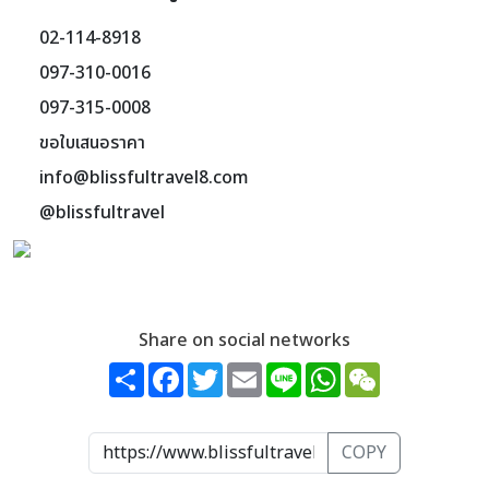
02-114-8918
097-310-0016
097-315-0008
ขอใบเสนอราคา
info@blissfultravel8.com
@blissfultravel
Add LINE Friends via QR Code
Share on social networks
Share
Facebook
Twitter
Email
Line
WhatsApp
WeChat
COPY