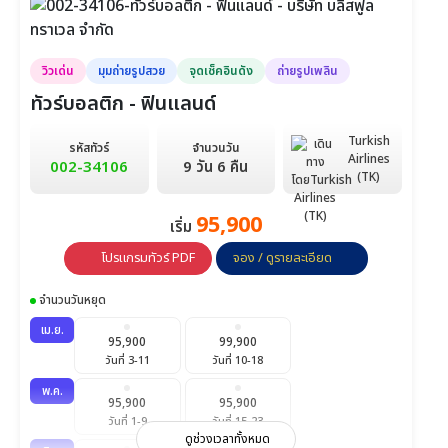
พ.ย.
89,900
วันที่ 17-25
ธ.ค.
วิวเด่น
มุมถ่ายรูปสวย
จุดเช็คอินดัง
ถ่ายรูปเพลิน
99,900
99,900
วันที่ 5-13
วันที่ 19-27
ทัวร์บอลติก - ฟินแลนด์
ม.ค.
92,900
Turkish
รหัสทัวร์
จำนวนวัน
วันที่ 19-27
Airlines
002-34106
9 วัน 6 คืน
(TK)
ก.พ.
92,900
วันที่ 20-28
95,900
เริ่ม
มี.ค.
โปรแกรมทัวร์ PDF
จอง / ดูรายละเอียด
92,900
92,900
วันที่ 13-21
วันที่ 20-28
จำนวนวันหยุด
เม.ย.
95,900
99,900
วันที่ 3-11
วันที่ 10-18
พ.ค.
95,900
95,900
วันที่ 1-9
วันที่ 15-23
ดูช่วงเวลาทั้งหมด