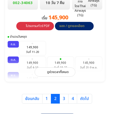
Airways
มี.ค.
002-34063
10 วัน 7 คืน
139,900
145,900
(TG)
วันที่ 5-14
วันที่ 19-28
145,900
เริ่ม
โปรแกรมทัวร์ PDF
จอง / ดูรายละเอียด
จำนวนวันหยุด
ก.ย.
149,900
วันที่ 11-20
ต.ค.
149,900
149,900
145,900
วันที่ 4-10
วันที่ 18-27
วันที่ 31-9 พ.ย.
ดูช่วงเวลาทั้งหมด
พ.ย.
145,900
วันที่ 20-29
ธ.ค.
159,900
ย้อนกลับ
1
2
3
4
ถัดไป
วันที่ 25-3 ม.ค.
ม.ค.
145,900