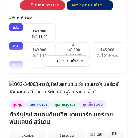
โปรแกรมทัวร์ PDF
จอง / ดูรายละเอียด
จำนวนวันหยุด
ก.ย.
149,900
วันที่ 11-20
ต.ค.
149,900
149,900
145,900
วันที่ 1-10
วันที่ 18-27
วันที่ 31-9 พ.ย.
ดูช่วงเวลาทั้งหมด
พ.ย.
139,900
วันที่ 20-29
ธ.ค.
169,900
วันที่ 25-3 ม.ค.
ม.ค.
สุดคุ้ม
เส้นทางสวย
มุมถ่ายรูปสวย
จุดเช็คอินดัง
145,900
วันที่ 22-31
ทัวร์ยุโรป สแกนดิเนเวีย เดนมาร์ก นอร์เวย์
ฟินแลนด์ สวีเดน
ก.พ.
145,900
วันที่ 19-28
Thai
รหัสทัวร์
จำนวนวัน