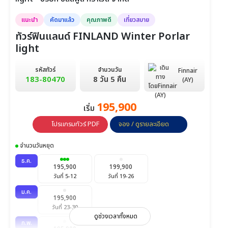
แนะนำ
คัดมาแล้ว
คุณภาพดี
เที่ยวสบาย
ทัวร์ฟินแลนด์ FINLAND Winter Porlar
light
รหัสทัวร์
จำนวนวัน
Finnair
183-80470
8 วัน 5 คืน
(AY)
195,900
เริ่ม
โปรแกรมทัวร์ PDF
จอง / ดูรายละเอียด
จำนวนวันหยุด
ธ.ค.
195,900
199,900
วันที่ 5-12
วันที่ 19-26
ม.ค.
195,900
วันที่ 23-30
ดูช่วงเวลาทั้งหมด
ก.พ.