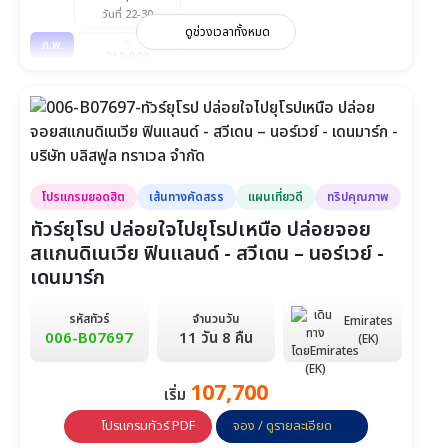
วันที่ 22-30
ดูช่วงเวลาทั้งหมด
ก.พ.
219,900
วันที่ 7-15
มี.ค.
219,900
วันที่ 13-21
เม.ย.
219,900
โปรแกรมยอดฮิต
เส้นทางคัดสรร
แผนเที่ยวดี
ทริปคุณภาพ
วันที่ 9-17
ทัวร์ยุโรป ปล่อยใจไปยุโรปเหนือ ปล่อยจอย
สแกนดิเนเวีย ฟินแลนด์ - สวีเดน – นอร์เวย์ -
เดนมาร์ก
รหัสทัวร์
จำนวนวัน
Emirates
006-B07697
11 วัน 8 คืน
(EK)
107,700
เริ่ม
โปรแกรมทัวร์ PDF
จอง / ดูรายละเอียด