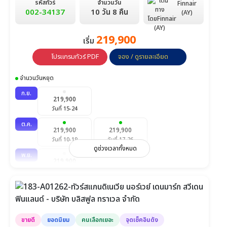
รหัสทัวร์
จำนวนวัน
Finnair
002-34137
10 วัน 8 คืน
(AY)
219,900
เริ่ม
โปรแกรมทัวร์ PDF
จอง / ดูรายละเอียด
จำนวนวันหยุด
ก.ย.
219,900
วันที่ 15-24
ต.ค.
219,900
219,900
วันที่ 10-19
วันที่ 17-26
ดูช่วงเวลาทั้งหมด
พ.ย.
219,900
วันที่ 6-15
ขายดี
ยอดนิยม
คนเลือกเยอะ
จุดเช็คอินดัง