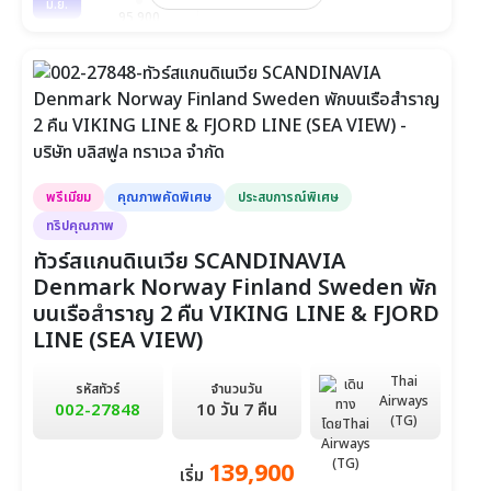
มิ.ย.
95,900
วันที่ 2-10
ก.ค.
95,900
วันที่ 16-24
ส.ค.
95,900
วันที่ 11-19
พรีเมียม
คุณภาพคัดพิเศษ
ประสบการณ์พิเศษ
ก.ย.
95,900
ทริปคุณภาพ
วันที่ 24-2 ต.ค.
ทัวร์สแกนดิเนเวีย SCANDINAVIA
ต.ค.
Denmark Norway Finland Sweden พัก
95,900
วันที่ 15-23
บนเรือสำราญ 2 คืน VIKING LINE & FJORD
LINE (SEA VIEW)
Thai
รหัสทัวร์
จำนวนวัน
Airways
002-27848
10 วัน 7 คืน
(TG)
139,900
เริ่ม