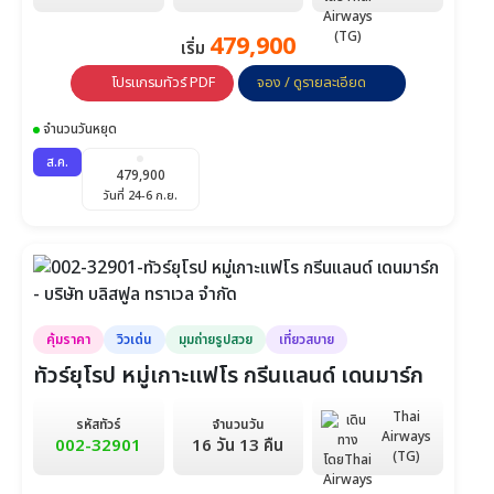
479,900
เริ่ม
โปรแกรมทัวร์ PDF
จอง / ดูรายละเอียด
จำนวนวันหยุด
ส.ค.
479,900
วันที่ 24-6 ก.ย.
คุ้มราคา
วิวเด่น
มุมถ่ายรูปสวย
เที่ยวสบาย
ทัวร์ยุโรป หมู่เกาะแฟโร กรีนแลนด์ เดนมาร์ก
Thai
รหัสทัวร์
จำนวนวัน
Airways
002-32901
16 วัน 13 คืน
(TG)