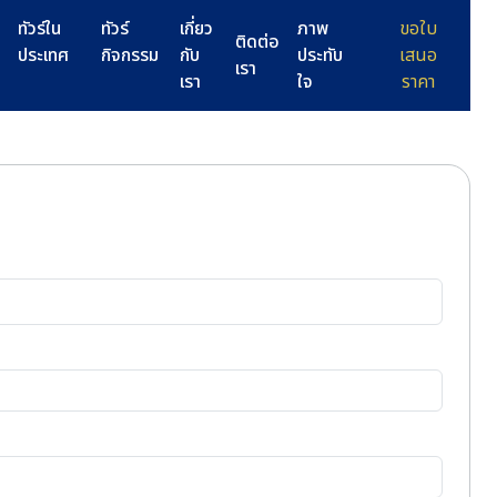
ทัวร์ใน
ทัวร์
เกี่ยว
ภาพ
ขอใบ
ติดต่อ
ประเทศ
กิจกรรม
กับ
ประทับ
เสนอ
เรา
เรา
ใจ
ราคา